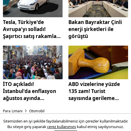
Tesla, Türkiye'de
Bakan Bayraktar Çinli
Avrupa'yı solladı!
enerji şirketleri ile
Şaşırtıcı satış rakamları
görüştü
ortaya çıktı
İTO açıkladı!
ABD vizelerine yüzde
İstanbul'da enflasyon
135 zam! Turist
ağustos ayında
sayısında gerileme
yavaşladı
başladı
Para Limanı
Otomobil
Sitemizden en iyi şekilde faydalanabilmeniz için çerezler kullanılmaktadır.
Tesla, Türkiye'de Avrupa'yı
Bu siteye giriş yaparak
çerez kullanımını
kabul etmiş sayılıyorsunuz.