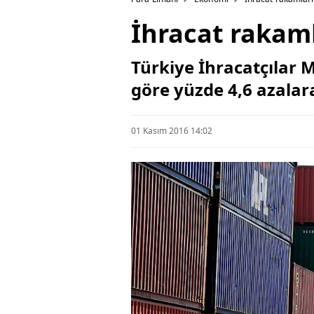
İhracat rakaml
Türkiye İhracatçılar M
göre yüzde 4,6 azalar
01 Kasım 2016 14:02