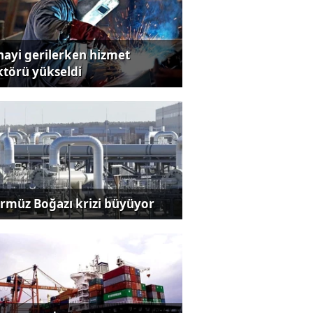
nayi gerilerken hizmet
ktörü yükseldi
rmüz Boğazı krizi büyüyor