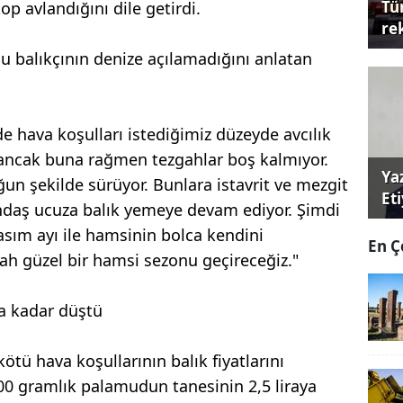
Tü
p avlandığını dile getirdi.
re
 balıkçının denize açılamadığını anlatan
e hava koşulları istediğimiz düzeyde avcılık
ncak buna rağmen tezgahlar boş kalmıyor.
Ya
un şekilde sürüyor. Bunlara istavrit ve mezgit
Et
andaş ucuza balık yemeye devam ediyor. Şimdi
sım ayı ile hamsinin bolca kendini
En Ç
lah güzel bir hamsi sezonu geçireceğiz."
ya kadar düştü
tü hava koşullarının balık fiyatlarını
300 gramlık palamudun tanesinin 2,5 liraya