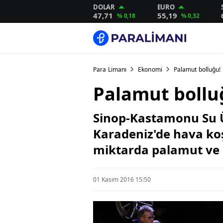
DOLAR
EURO
47,71
55,19
% 0,18
% 0,32
Para Limanı
Ekonomi
Palamut bolluğu! F
Palamut bolluğ
Sinop-Kastamonu Su Ür
Karadeniz'de hava koş
miktarda palamut ve ç
01 Kasım 2016 15:50