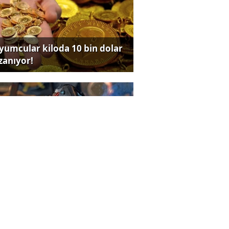
yumcular kiloda 10 bin dolar
zanıyor!
nayi gerilerken hizmet
ktörü yükseldi