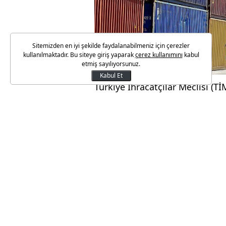
Sitemizden en iyi şekilde faydalanabilmeniz için çerezler
kullanılmaktadır. Bu siteye giriş yaparak
çerez kullanımını
kabul
etmiş sayılıyorsunuz.
Kabul Et
Türkiye İhracatçılar Meclisi (TİM
açıkladı.
Buna göre, ekim ayında ihracat
azalarak 11 milyar 727 milyon d
Yılın ilk 10 ayında, 2015’in ay
952 milyon dolarlık ihracat yapı
Son 12 ayda da bir önceki dön