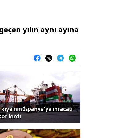
 geçen yılın aynı ayına
rkiye'nin İspanya'ya ihracatı
kor kırdı