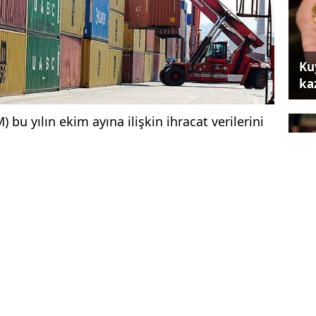
Ku
ka
) bu yılın ekim ayına ilişkin ihracat verilerini
 geçen yılın aynı ayına kıyasla yüzde 4,6
Sa
olar olarak gerçekleşti.
se
nı dönemine göre yüzde 3,7 azalışla 115 milyar
ldı.
eme göre yüzde 5 düşüşle 139 milyar 385