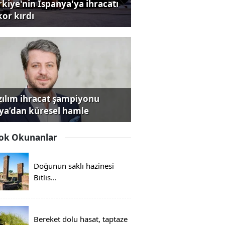
rkiye'nin İspanya'ya ihracatı
kor kırdı
zılım ihracat şampiyonu
iya’dan küresel hamle
ok Okunanlar
Doğunun saklı hazinesi
Bitlis...
Bereket dolu hasat, taptaze