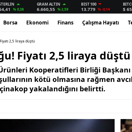
STERLIN
GRAM ALTIN
BIST 100
BITC
64,41
6.660,55
13.779
$ 65
% 0,38
% 2,59
% -0,14
Borsa
Ekonomi
Finans
Çalışma Hayatı
T
iyatı 2,5 liraya düştü
u! Fiyatı 2,5 liraya düştü
ünleri Kooperatifleri Birliği Başkanı 
ullarının kötü olmasına rağmen avcılı
inakop yakalandığını belirtti.