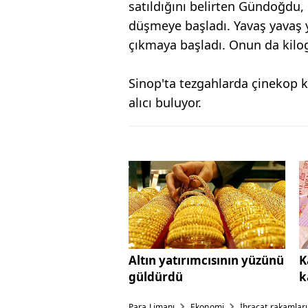
satıldığını belirten Gündoğdu, 
düşmeye başladı. Yavaş yavaş 
çıkmaya başladı. Onun da kilog
Sinop'ta tezgahlarda çinekop ki
alıcı buluyor.
Altın yatırımcısının yüzünü
K
güldürdü
k
Para Limanı
Ekonomi
İhracat rakamları