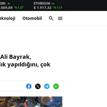
OIN
ETHEREUM
.009,69
$ 1.917,32
% 1,27
% 1,11
eknoloji
Otomobil
Ali Bayrak,
k yapıldığını, çok