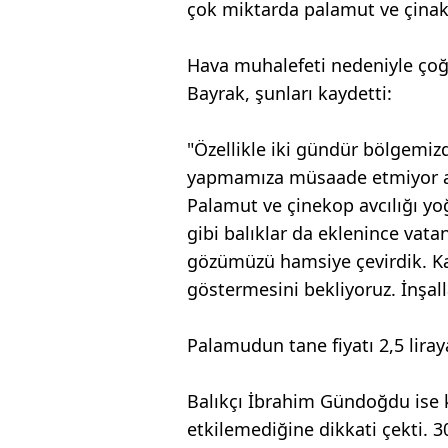
çok miktarda palamut ve çinako
Hava muhalefeti nedeniyle çoğu
Bayrak, şunları kaydetti:
"Özellikle iki gündür bölgemizd
yapmamıza müsaade etmiyor a
Palamut ve çinekop avcılığı yoğ
gibi balıklar da eklenince vat
gözümüzü hamsiye çevirdik. Ka
göstermesini bekliyoruz. İnşal
Palamudun tane fiyatı 2,5 lira
Balıkçı İbrahim Gündoğdu ise kö
etkilemediğine dikkati çekti. 