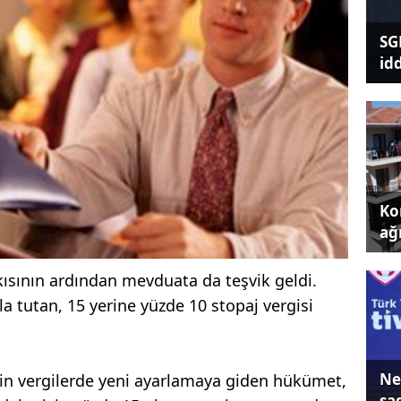
SG
id
Kon
ağı
tkısının ardından mevduata da teşvik geldi.
la tutan, 15 yerine yüzde 10 stopaj vergisi
Ne
in vergilerde yeni ayarlamaya giden hükümet,
sa