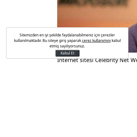
Sitemizden en iyi şekilde faydalanabilmeniz için çerezler
kullanılmaktadır. Bu siteye giriş yaparak
çerez kullanımını
kabul
etmiş sayılıyorsunuz.
Kabul Et
İnternet sitesi Celebrity Net 
bulundurarak dünya tarihinin en
kadının yer almadığı listeye gi
tuttu. Listenin 14’ünü ABD vat
yıllık enflasyon artışları ölçü 
milyon dolarlık bir servetin 201
dünyanın en büyük servet sahip