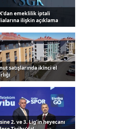
K'dan emeklilik iptali
dialarına ilişkin açıklama
ut satışlarında ikinci el
rlığı
sine 2. ve 3. Lig’in heyecanı
dece Tivibu’da!