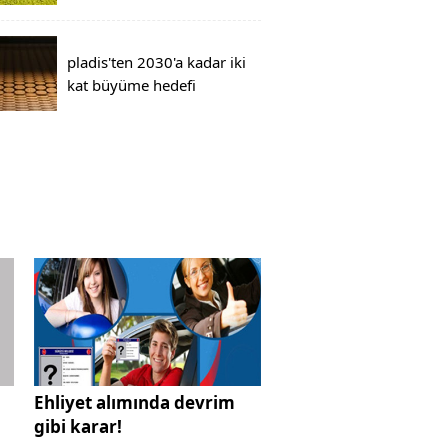
pladis'ten 2030'a kadar iki
kat büyüme hedefi
Ehliyet alımında devrim
gibi karar!