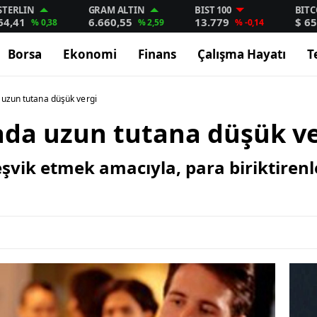
STERLIN
GRAM ALTIN
BIST 100
BITC
64,41
6.660,55
13.779
$ 65
% 0,38
% 2,59
% -0,14
Borsa
Ekonomi
Finans
Çalışma Hayatı
T
 uzun tutana düşük vergi
ada uzun tutana düşük ve
şvik etmek amacıyla, para biriktiren