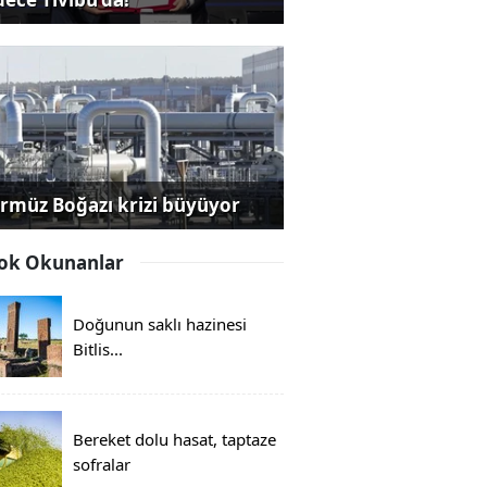
rmüz Boğazı krizi büyüyor
ok Okunanlar
Doğunun saklı hazinesi
Bitlis...
Bereket dolu hasat, taptaze
sofralar