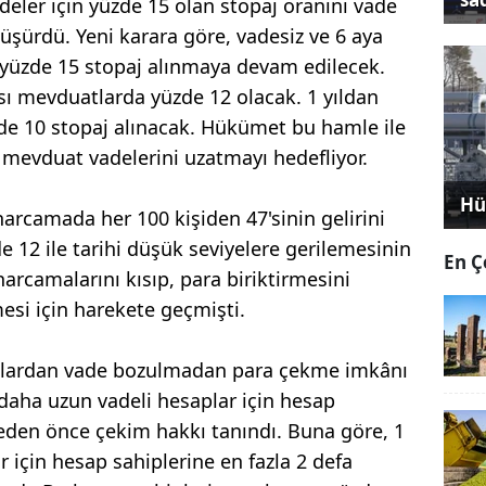
eler için yüzde 15 olan stopaj oranını vade
üşürdü. Yeni karara göre, vadesiz ve 6 aya
 yüzde 15 stopaj alınmaya devam edilecek.
ası mevduatlarda yüzde 12 olacak. 1 yıldan
de 10 stopaj alınacak. Hükümet bu hamle ile
n mevduat vadelerini uzatmayı hedefliyor.
Hü
harcamada her 100 kişiden 47'sinin gelirini
de 12 ile tarihi düşük seviyelere gerilemesinin
En Ç
rcamalarını kısıp, para biriktirmesini
esi için harekete geçmişti.
plardan vade bozulmadan para çekme imkânı
e daha uzun vadeli hesaplar için hesap
deden önce çekim hakkı tanındı. Buna göre, 1
r için hesap sahiplerine en fazla 2 defa