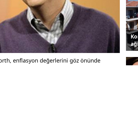
Kon
ağı
Worth, enflasyon değerlerini göz önünde
 zengin 25 isminin listesini çıkardı. Hiç bir
renlerin toplam servetleri 4.317 trilyon dolar
andaşları oluşturdu. Listenin hazırlanmasında
Ku
alındı. Buna göre, örneğin 1913 yılındaki 100
ka
2’deki karşılığı 2.299 milyar dolar oluyor. İşte
leri: