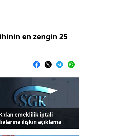
hinin en zengin 25
K'dan emeklilik iptali
dialarına ilişkin açıklama