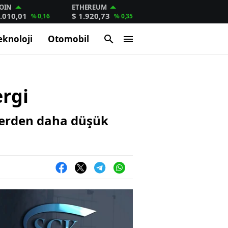
OIN
ETHEREUM
.010,01
$ 1.920,73
% 0,16
% 0,35
eknoloji
Otomobil
rgi
lerden daha düşük