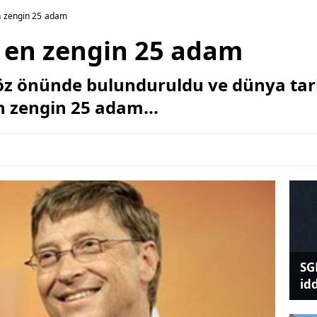
n zengin 25 adam
 en zengin 25 adam
öz önünde bulunduruldu ve dünya tari
en zengin 25 adam...
SG
id