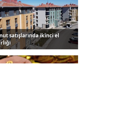
ut satışlarında ikinci el
rlığı
yumcular kiloda 10 bin dolar
zanıyor!