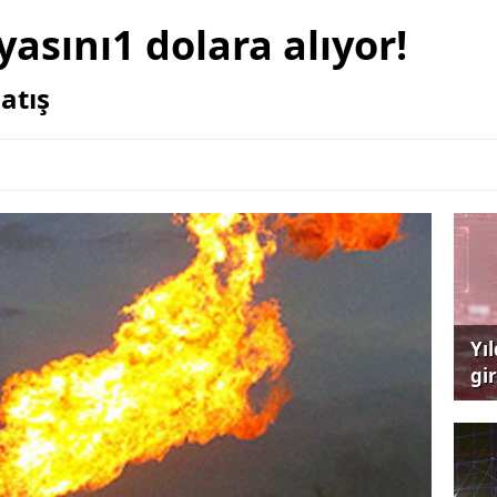
yasını1 dolara alıyor!
atış
Yı
gi
çağ