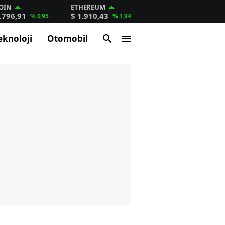
OIN
ETHEREUM
.796,91
$ 1.910,43
% 0,95
% 1,94
eknoloji
Otomobil