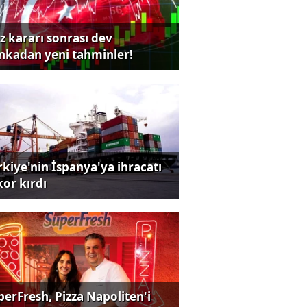
iz kararı sonrası dev
nkadan yeni tahminler!
rkiye'nin İspanya'ya ihracatı
kor kırdı
perFresh, Pizza Napoliten'i