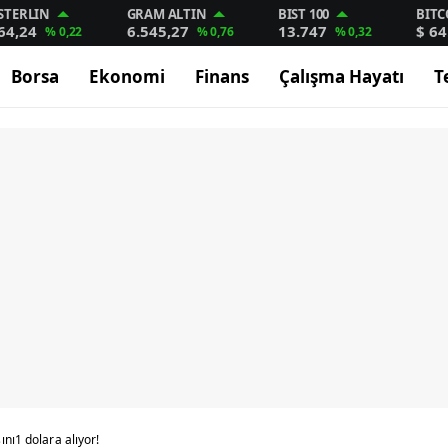
STERLIN
GRAM ALTIN
BIST 100
BITC
64,24
6.545,27
13.747
$ 64
% 0,22
% 0,76
% 0,32
Borsa
Ekonomi
Finans
Çalışma Hayatı
T
ını1 dolara alıyor!