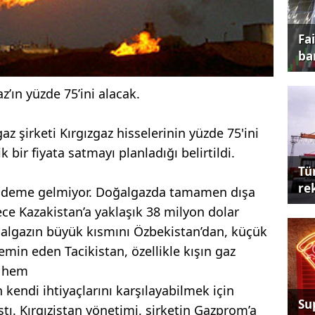
Fa
ba
z’ın yüzde 75’ini alacak.
az şirketi Kırgızgaz hisselerinin yüzde 75'ini
bir fiyata satmayı planladığı belirtildi.
Tü
re
 gündeme gelmiyor. Doğalgazda tamamen dışa
ece Kazakistan’a yaklaşık 38 milyon dolar
ğalgazın büyük kısmını Özbekistan’dan, küçük
emin eden Tacikistan, özellikle kışın gaz
ş hem
kendi ihtiyaçlarını karşılayabilmek için
Su
ştı. Kırgızistan yönetimi, şirketin Gazprom’a