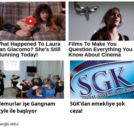
emurlar işe Gangnam
SGK'dan emekliye şok
tyle ile başlıyor
ceza!
ğaoğlu oldu!