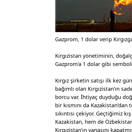
Gazprom, 1 dolar verip Kırgızga
Kırgızistan yönetiminin, doğalg
Gazprom’a 1 dolar gibi sembolik 
Kırgız şirketin satışı ilk kez
bağımlı olan Kırgızistan’ın sad
borcu var. İhtiyaç duyduğu do
bir kısmını da Kazakistan’dan t
sıkıntısı çekiyor. Geçtiğimiz kı
Kazakistan, hem de Özbekistan 
Kırgızistan’ın vanasını kapatmı