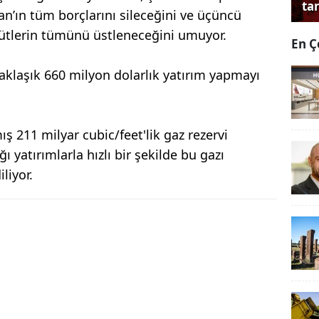
tan
tan’ın tüm borçlarını sileceğini ve üçüncü
hütlerin tümünü üstleneceğini umuyor.
En Ç
yaklaşık 660 milyon dolarlık yatırım yapmayı
ış 211 milyar cubic/feet'lik gaz rezervi
yatırımlarla hızlı bir şekilde bu gazı
liyor.