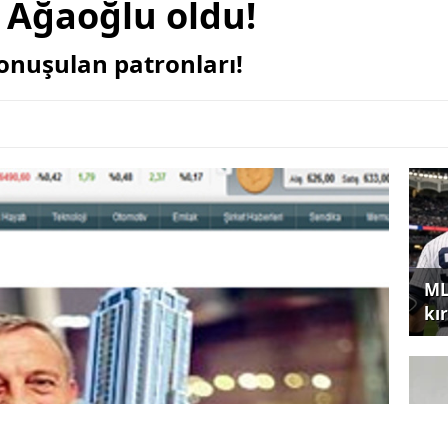
i Ağaoğlu oldu!
konuşulan patronları!
ML
kır