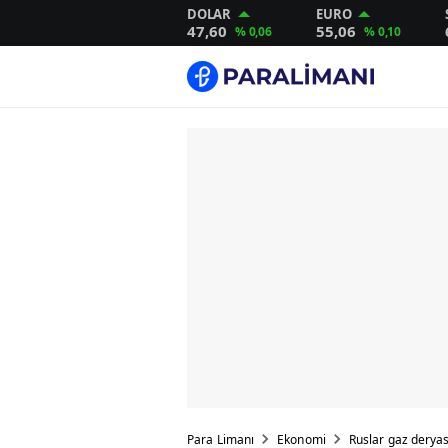
DOLAR
EURO
47,60
55,06
% 0,06
% 0,10
Para Limanı
Ekonomi
Ruslar gaz deryas