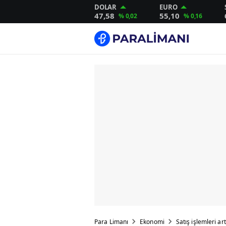
DOLAR
EURO
47,58
55,10
% 0,02
% 0,16
Para Limanı
Ekonomi
Satış işlemleri ar