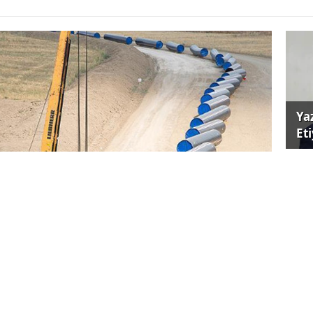
Ya
Et
Ene
ger
nden Avrupa’ya ulaşacak Türk Akımı doğalgaz