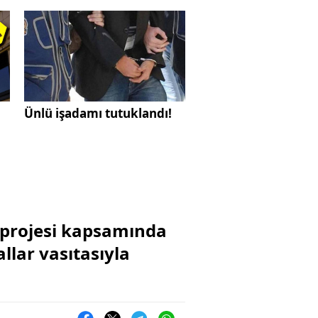
Ünlü işadamı tutuklandı!
ı projesi kapsamında
lar vasıtasıyla