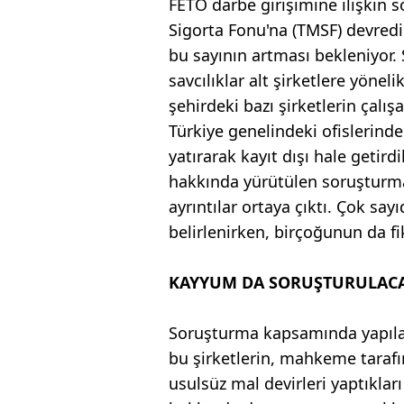
FETÖ darbe girişimine ilişkin
Sigorta Fonu'na (TMSF) devredile
bu sayının artması bekleniyor.
savcılıklar alt şirketlere yöne
şehirdeki bazı şirketlerin çalı
Türkiye genelindeki ofislerinde
yatırarak kayıt dışı hale getirdi
hakkında yürütülen soruşturmal
ayrıntılar ortaya çıktı. Çok say
belirlenirken, birçoğunun da fik
KAYYUM DA SORUŞTURULAC
Soruşturma kapsamında yapılan
bu şirketlerin, mahkeme taraf
usulsüz mal devirleri yaptıklar