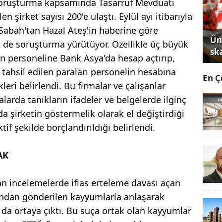
 soruşturma kapsamında Tasarruf Mevduatı
n şirket sayısı 200'e ulaştı. Eylül ayı itibarıyla
 Sabah'tan Hazal Ateş'in haberine göre
Ün
lik de soruşturma yürütüyor. Özellikle üç büyük
sk
şan personeline Bank Asya'da hesap açtırıp,
 tahsil edilen paraları personelin hesabına
En Ç
kleri belirlendi. Bu firmalar ve çalışanlar
arda tanıkların ifadeler ve belgelerde ilginç
ıda şirketin göstermelik olarak el değiştirdiği
tif şekilde borçlandırıldığı belirlendi.
AK
 incelemelerde iflas erteleme davası açan
ından gönderilen kayyumlarla anlaşarak
ı da ortaya çıktı. Bu suça ortak olan kayyumlar