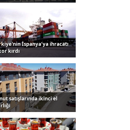
rkiye'nin İspanya'ya ihracatı
kor kırdı
ut satışlarında ikinci el
rlığı