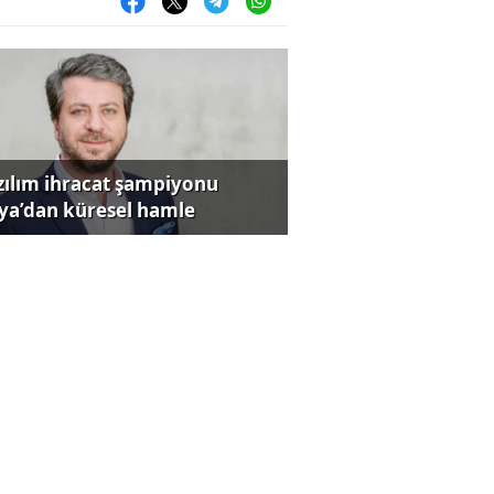
zılım ihracat şampiyonu
iya’dan küresel hamle
rji fiyatları yükseldi, Euro
iledi!