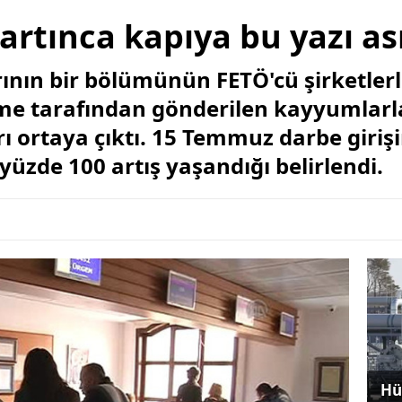
 artınca kapıya bu yazı as
rının bir bölümünün FETÖ'cü şirketlerl
me tarafından gönderilen kayyumlarl
rı ortaya çıktı. 15 Temmuz darbe giri
yüzde 100 artış yaşandığı belirlendi.
Hü