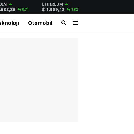
OIN
ETHEREUM
.688,86
$ 1.909,48
% 0,71
% 1,82
eknoloji
Otomobil