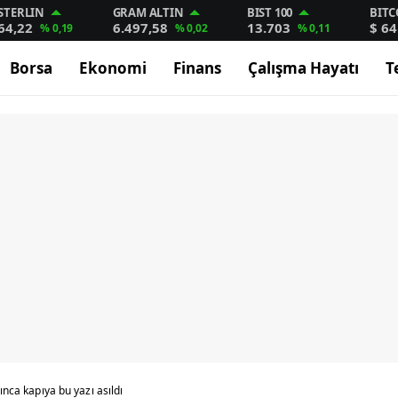
STERLIN
GRAM ALTIN
BIST 100
BITC
64,22
6.497,58
13.703
$ 64
% 0,19
% 0,02
% 0,11
Borsa
Ekonomi
Finans
Çalışma Hayatı
T
tınca kapıya bu yazı asıldı