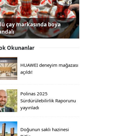
lü çay markasında boya
andalı
ok Okunanlar
HUAWEI deneyim mağazası
açıldı!
Polinas 2025
Sürdürülebilirlik Raporunu
yayınladı
Doğunun saklı hazinesi