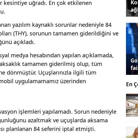
Kon
r kesintiye uğradı. En çok etkilenen
ağı
du.
an yazılım kaynaklı sorunlar nedeniyle 84
olları (THY), sorunun tamamen giderildiğini ve
ünü açıkladı.
sosyal medya hesabından yapılan açıklamada,
Go
k aksaklık tamamen giderilmiş olup, tüm
fai
e dönmüştür. Uçuşlarınızla ilgili tüm
a mobil uygulamamamız üzerinden
En Ç
vasyon işlemleri yapılamadı. Sorun nedeniyle
oğunluğunu azaltmak ve uçuşlarda aksama
 planlanan 84 seferini iptal etmişti.