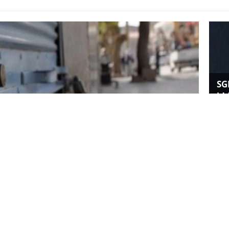
SG
id
Ku
ka
şık 18 bin işletme kepenk kapattı. İşletmeler