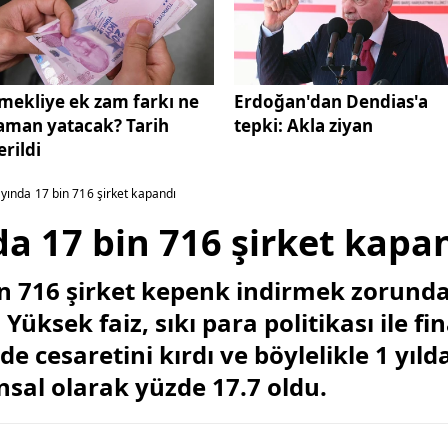
mekliye ek zam farkı ne
Erdoğan'dan Dendias'a
aman yatacak? Tarih
tepki: Akla ziyan
erildi
5 ayında 17 bin 716 şirket kapandı
nda 17 bin 716 şirket kapa
bin 716 şirket kepenk indirmek zorunda
. Yüksek faiz, sıkı para politikası ile 
de cesaretini kırdı ve böylelikle 1 yıl
nsal olarak yüzde 17.7 oldu.