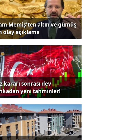
lam Memiş'ten altın ve gümüş
in olay açıklama
iz kararı sonrası dev
nkadan yeni tahminler!