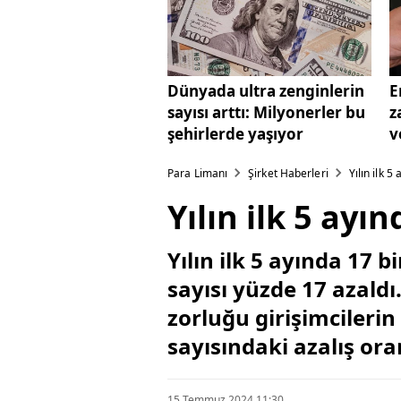
Dünyada ultra zenginlerin
E
sayısı arttı: Milyonerler bu
z
şehirlerde yaşıyor
v
Para Limanı
Şirket Haberleri
Yılın ilk 
Yılın ilk 5 ayı
Yılın ilk 5 ayında 17 
sayısı yüzde 17 azaldı
zorluğu girişimcilerin 
sayısındaki azalış ora
15 Temmuz 2024 11:30