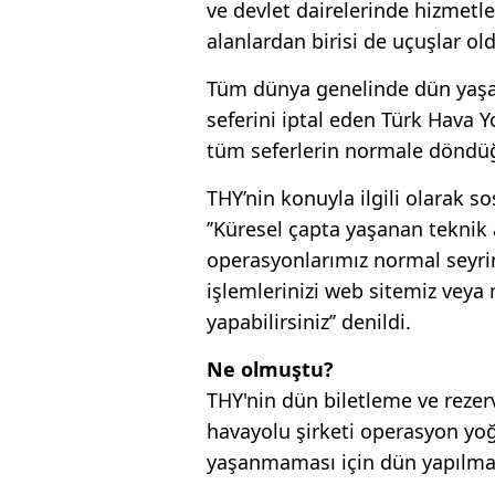
ve devlet dairelerinde hizmetle
alanlardan birisi de uçuşlar ol
Tüm dünya genelinde dün yaşan
seferini iptal eden Türk Hava Y
tüm seferlerin normale döndüğ
THY’nin konuyla ilgili olarak 
’’Küresel çapta yaşanan tekni
operasyonlarımız normal seyrin
işlemlerinizi web sitemiz vey
yapabilirsiniz’’ denildi.
Ne olmuştu?
THY'nin dün biletleme ve rezer
havayolu şirketi operasyon y
yaşanmaması için dün yapılması