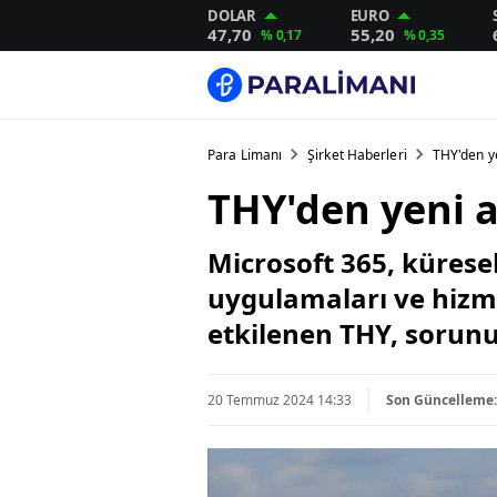
DOLAR
EURO
47,70
55,20
% 0,17
% 0,35
Para Limanı
Şirket Haberleri
THY'den y
THY'den yeni 
Microsoft 365, kürese
uygulamaları ve hizme
etkilenen THY, sorunu
20 Temmuz 2024 14:33
Son Güncelleme: