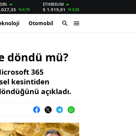
OIN
ETHEREUM
.027,35
$ 1.919,81
% 0,70
% 0,38
eknoloji
Otomobil
le döndü mü?
icrosoft 365
sel kesintiden
 döndüğünü açıkladı.