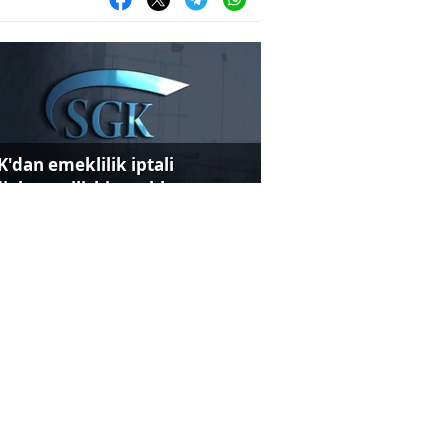
K'dan emeklilik iptali
dialarına ilişkin açıklama
yumcular kiloda 10 bin dolar
zanıyor!