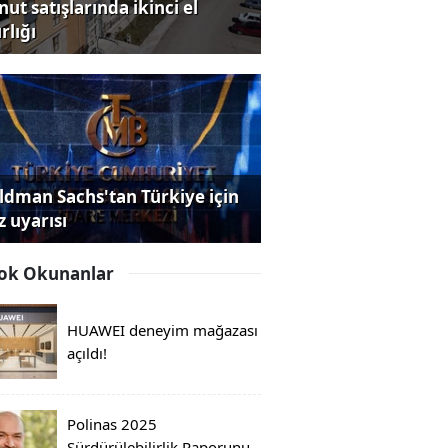
ut satışlarında ikinci el
rlığı
ldman Sachs'tan Türkiye için
z uyarısı
ok Okunanlar
HUAWEI deneyim mağazası
açıldı!
Polinas 2025
Sürdürülebilirlik Raporunu