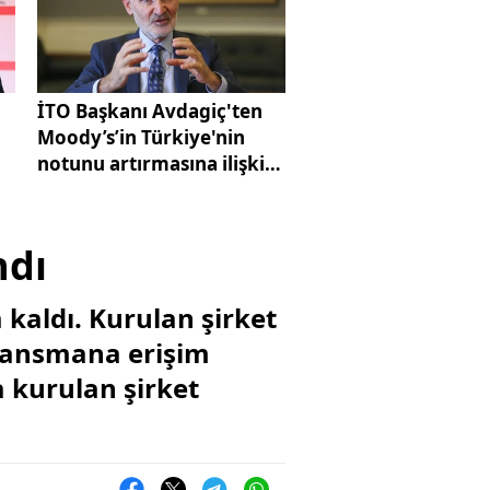
İTO Başkanı Avdagiç'ten
Moody’s’in Türkiye'nin
notunu artırmasına ilişkin
değerlendirme
ndı
 kaldı. Kurulan şirket
finansmana erişim
da kurulan şirket