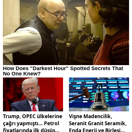
Trump, OPEC ülkelerine
Vişne Madencilik,
çağrı yapmıştı... Petrol
Seranit Granit Seramik,
fiyatlarında ilk düşüş
Enda Enerji ve Birleşim