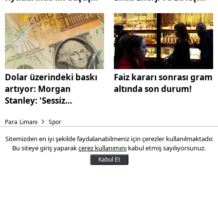
geldi
Grup Enerji halka arz
oluyor
Dolar üzerindeki baskı
Faiz kararı sonrası gram
artıyor: Morgan
altında son durum!
Stanley: 'Sessiz
çoğunluk' satış için
Para Limanı
Spor
hazır
Sitemizden en iyi şekilde faydalanabilmeniz için çerezler kullanılmaktadır.
Potanın Yıldızları Avrupa
Bu siteye giriş yaparak
çerez kullanımını
kabul etmiş sayılıyorsunuz.
Şampiyonu oldu
Kabul Et
Bu yıl 10’uncu kuruluş yılını kutlayan, CBL
İstanbul ve CBL Türkiye Şampiyonu Yıldız
Holding Basketbol Takımı, Türkiye’deki