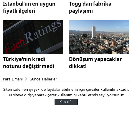
İstanbul’un en uygun
Togg'dan fabrika
fiyatlı ilçeleri
paylaşımı
Türkiye'nin kredi
Dönüşüm yapacaklar
notunu değiştirmedi
dikkat!
Para Limanı
Güncel Haberler
Sitemizden en iyi şekilde faydalanabilmeniz için çerezler kullanılmaktadır.
İstanbul’un en uygun fiyatlı
Bu siteye giriş yaparak
çerez kullanımını
kabul etmiş sayılıyorsunuz.
ilçeleri
Kabul Et
Megakent İstanbul’da; 25’i Avrupa Yakası,
14’ü Anadolu Yakasında olmak üzere
toplamda 39 ilçe bulunuyor. Bu ilçelere