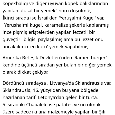
köpekbalığı ve diğer uyuyan köpek balıklarından
yapılan ulusal bir yemek" notu düşülmüş.
İkinci sırada ise İsrail'den 'Yeruşalmi Kugel' var.
"Yerushalmi kugel, karamelize şekerle kaplanmış
ince pişmiş eriştelerden yapılan lezzetli bir
güveçtir" bilgisi paylaşılmış ama bu lezzet onu
ancak ikinci 'en kötü' yemek yapabilmiş.
Amerika Birleşik Devletleri'nden 'Ramen burger'
kendine üçüncü sıradan yer bulan bir diğer yemek
olarak dikkat çekiyor.
Dördüncü sıradaysa , Litvanya'da Sklandrausis var.
Sklandrausis, 16. yüzyıldan bu yana bölgede
hazırlanan tarifi Letonya'dan gelen bir turta.
5. sıradaki Chapalele ise patates ve un olmak
üzere sadece iki ana malzemeyle yapılan bir Şili