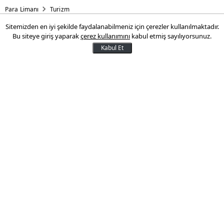
Para Limanı
Turizm
Sitemizden en iyi şekilde faydalanabilmeniz için çerezler kullanılmaktadır.
Türkiye'ye nisan ayında 3,3
Bu siteye giriş yaparak
çerez kullanımını
kabul etmiş sayılıyorsunuz.
milyon turist geldi
Kabul Et
Türkiye'ye gelen yabancı ziyaretçi sayısı
nisan ayında yüzde 29 artışla 3 milyon 320
bin olarak gerçekleşti.
26 Mayıs 2023 12:56