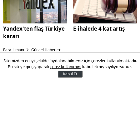
Yandex'ten flaş Türkiye
E-ihalede 4 kat artış
kararı
Para Limanı
Güncel Haberler
Sitemizden en iyi şekilde faydalanabilmeniz için çerezler kullanılmaktadır.
Bankaların tarıma desteği 120
Bu siteye giriş yaparak
çerez kullanımını
kabul etmiş sayılıyorsunuz.
milyar lirayı aştı
Kabul Et
Türk bankacılık sektörü, temmuz sonu
itibarıyla tarım alanında faaliyet gösteren
şirketlere kredi desteğini geçen yılın
sonuna göre yaklaşık 14 milyar lira artırdı.
Böylece tarım sektörünün toplam kredi
stoku 121 milyar 832 milyon liraya çıktı.