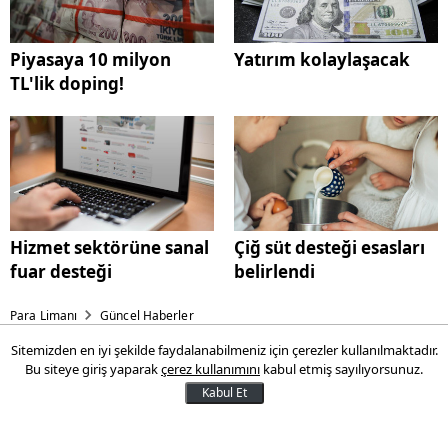
Piyasaya 10 milyon
Yatırım kolaylaşacak
TL'lik doping!
Hizmet sektörüne sanal
Çiğ süt desteği esasları
fuar desteği
belirlendi
Para Limanı
Güncel Haberler
Sitemizden en iyi şekilde faydalanabilmeniz için çerezler kullanılmaktadır.
TCMB'den piyasaya 10 milyon
Bu siteye giriş yaparak
çerez kullanımını
kabul etmiş sayılıyorsunuz.
TL'lik doping!
Kabul Et
Türkiye Cumhuriyet Merkez Bankası