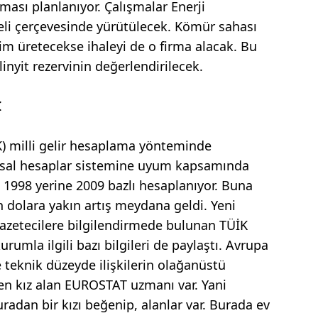
lması planlanıyor. Çalışmalar Enerji
eli çerçevesinde yürütülecek. Kömür sahası
kim üretecekse ihaleyi de o firma alacak. Bu
nyit rezervinin değerlendirilecek.
İ
K) milli gelir hesaplama yönteminde
usal hesaplar sistemine uyum kapsamında
), 1998 yerine 2009 bazlı hesaplanıyor. Buna
in dolara yakın artış meydana geldi. Yeni
azetecilere bilgilendirmede bulunan TÜİK
umla ilgili bazı bilgileri de paylaştı. Avrupa
le teknik düzeyde ilişkilerin olağanüstü
en kız alan EUROSTAT uzmanı var. Yani
radan bir kızı beğenip, alanlar var. Burada ev