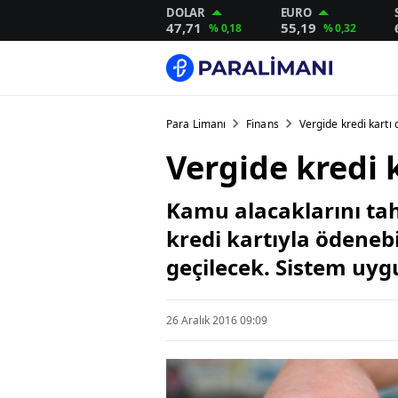
DOLAR
EURO
47,71
55,19
% 0,18
% 0,32
Para Limanı
Finans
Vergide kredi kartı
Vergide kredi 
Kamu alacaklarını tah
kredi kartıyla ödeneb
geçilecek. Sistem uyg
26 Aralık 2016 09:09