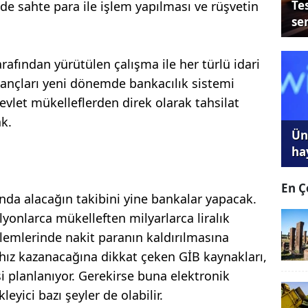
Tes
e sahte para ile işlem yapılması ve rüşvetin
se
arafından yürütülen çalışma ile her türlü idari
azançları yeni dönemde bankacılık sistemi
evlet mükelleflerden direk olarak tahsilat
k.
Ünl
ha
En Ç
ğında alacağın takibini yine bankalar yapacak.
yonlarca mükelleften milyarlarca liralık
lemlerinde nakit paranın kaldırılmasına
a hız kazanacağına dikkat çeken GİB kaynakları,
 planlanıyor. Gerekirse buna elektronik
eyici bazı şeyler de olabilir.