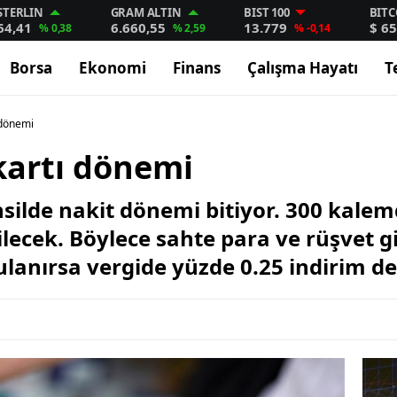
STERLIN
GRAM ALTIN
BIST 100
BITC
64,41
6.660,55
13.779
$ 65
% 0,38
% 2,59
% -0,14
Borsa
Ekonomi
Finans
Çalışma Hayatı
T
 dönemi
kartı dönemi
silde nakit dönemi bitiyor. 300 kalemd
ilecek. Böylece sahte para ve rüşvet g
ulanırsa vergide yüzde 0.25 indirim de