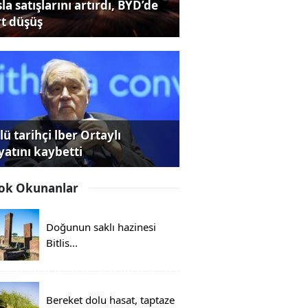
la satışlarını artırdı, BYD’de
rt düşüş
ü tarihçi lber Ortaylı
yatını kaybetti
ok Okunanlar
Doğunun saklı hazinesi
Bitlis...
Bereket dolu hasat, taptaze