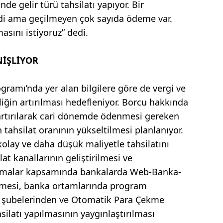
nde gelir türü tahsilatı yapıyor. Bir
di ama geçilmeyen çok sayıda ödeme var.
sını istiyoruz” dedi.
NİŞLİYOR
gramı’nda yer alan bilgilere göre de vergi ve
liğin artırılması hedefleniyor. Borcu hakkında
ı artırılarak cari dönemde ödenmesi gereken
n tahsilat oranının yükseltilmesi planlanıyor.
olay ve daha düşük maliyetle tahsilatını
at kanallarının geliştirilmesi ve
alışmalar kapsamında bankalarda Web-Banka-
rilmesi, banka ortamlarında program
et şubelerinden ve Otomatik Para Çekme
ilatı yapılmasının yaygınlaştırılması