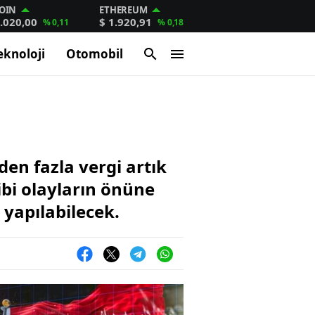
OIN
ETHEREUM
.020,00
$ 1.920,91
% 0,11
% 0,18
eknoloji
Otomobil
en fazla vergi artık
ibi olayların önüne
 yapılabilecek.