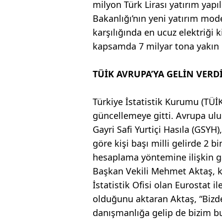
milyon Türk Lirası yatırım yapı
Bakanlığı’nın yeni yatırım mod
karşılığında en ucuz elektriği 
kapsamda 7 milyar tona yakın li
TÜİK AVRUPA’YA GELİN VERD
Türkiye İstatistik Kurumu (TÜİ
güncellemeye gitti. Avrupa ul
Gayri Safi Yurtiçi Hasıla (GSYH
göre kişi başı milli gelirde 2 b
hesaplama yöntemine ilişkin g
Başkan Vekili Mehmet Aktaş, kur
İstatistik Ofisi olan Eurostat i
olduğunu aktaran Aktaş, “Bizd
danışmanlığa gelip de bizim bu