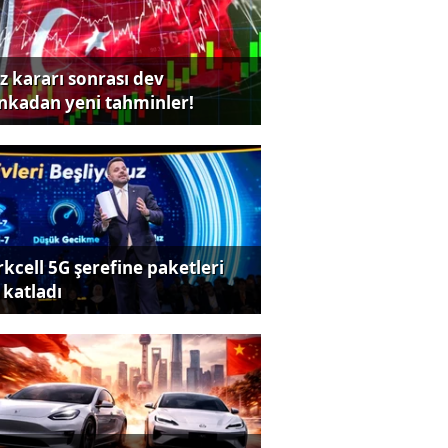
iz kararı sonrası dev
nkadan yeni tahminler!
rkcell 5G şerefine paketleri
 katladı