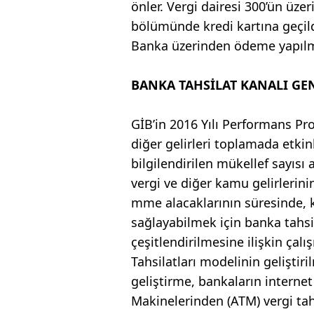
önler. Vergi dairesi 300’ün üzeri
bölümünde kredi kartına geçil
Banka üzerinden ödeme yapılma
BANKA TAHSİLAT KANALI GE
GİB’in 2016 Yılı Performans Pro
diğer gelirleri toplamada etkin
bilgilendirilen mükellef sayıs
vergi ve diğer kamu gelirlerini
mme alacaklarının süresinde, k
sağlayabilmek için banka tahsil
çeşitlendirilmesine ilişkin ç
Tahsilatları modelinin gelişti
geliştirme, bankaların intern
Makinelerinden (ATM) vergi tahs