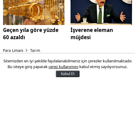
Geçen yıla göre yüzde
İşverene eleman
60 azaldı
müjdesi
Para Limanı
Tarım
Sitemizden en iyi şekilde faydalanabilmeniz için çerezler kullanılmaktadır.
Ödeme başvuruları yarın
Bu siteye giriş yaparak
çerez kullanımını
kabul etmiş sayılıyorsunuz.
başlıyor
Kabul Et
TZOB Genel Başkanı Şemsi Bayraktar, 2016
yılı hububat, baklagil, dane mısır, yağlı
tohumlubitkiler ve zeytinyağı fark
ödemesi desteği başvurularının yarın, yurt
içi sertifikalı fidan/çilek fidesi ve standart
fidan kullanım (güzlük dönem) desteği