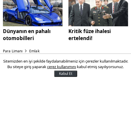
Dünyanın en pahalı
Kritik füze ihalesi
otomobilleri
ertelendi!
Para Limanı
Emlak
Sitemizden en iyi şekilde faydalanabilmeniz için çerezler kullanılmaktadır.
KDV zammı ikinci el konutlara
Bu siteye giriş yaparak
çerez kullanımını
kabul etmiş sayılıyorsunuz.
yarayacak
Kabul Et
Fiyatlar yükselecek
03 Ocak 2013 12:46