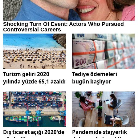
Turizm geliri 2020
Tediye ödemeleri
yılında yüzde 65,1 azaldı
bugün başlıyor
Dış ticaret açığı 2020'de
Pandemide stajyerlik