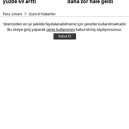
yüzde 69 arttı
daha zor hale geldi
Para Limanı
Güncel Haberler
Sitemizden en iyi şekilde faydalanabilmeniz için çerezler kullanılmaktadır.
Turizm geliri 2020 yılında
Bu siteye giriş yaparak
çerez kullanımını
kabul etmiş sayılıyorsunuz.
yüzde 65,1 azaldı
Kabul Et
Turizm geliri 2020 yılında bir önceki yıla
göre yüzde 65,1 azalarak 12 milyar 59
milyon dolara geriledi. Yıllık turizm
gelirinin 9 milyar 998 milyon dolarını
kişisel harcamalar, 2 milyar 61 milyon
dolarını da paket tur harcamaları
oluşturdu.
29 Ocak 2021 13:21