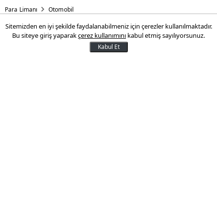
Para Limanı
Otomobil
Sitemizden en iyi şekilde faydalanabilmeniz için çerezler kullanılmaktadır.
Dünyanın en pahalı 10
Bu siteye giriş yaparak
çerez kullanımını
kabul etmiş sayılıyorsunuz.
arabası!
Kabul Et
LykanHypersport dünyanın en pahalı
otomobili oldu. İşte en pahalı 10 otomobil
şöyle sıralandı:
06 Şubat 2013 15:28