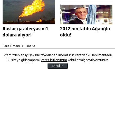
Ruslar gaz deryasını1
2012'nin fatihi Ağaoğlu
dolara alıyor!
oldu!
Para Limanı
Finans
Sitemizden en iyi şekilde faydalanabilmeniz için çerezler kullanılmaktadır.
Erdoğan 'Barışmam' dedi
Bu siteye giriş yaparak
çerez kullanımını
kabul etmiş sayılıyorsunuz.
Kabul Et
Başbakan'dan bir de düşük gelirlilere
müjde var...
22 Aralık 2012 00:00