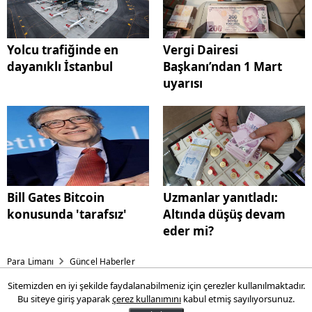
Yolcu trafiğinde en
Vergi Dairesi
dayanıklı İstanbul
Başkanı’ndan 1 Mart
uyarısı
Bill Gates Bitcoin
Uzmanlar yanıtladı:
konusunda 'tarafsız'
Altında düşüş devam
eder mi?
Para Limanı
Güncel Haberler
Sitemizden en iyi şekilde faydalanabilmeniz için çerezler kullanılmaktadır.
Vergi Dairesi Başkanı uyardı:
Bu siteye giriş yaparak
çerez kullanımını
kabul etmiş sayılıyorsunuz.