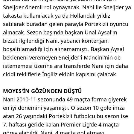
Sneijder önemli rol oynayacak. Nani ile Sneijder ya
takasta kullanılacak ya da Hollandalı yıldız
satılarak buradan gelen parayla Portekizli oyuncu
alınacak. Sezon başında başkan Ünal Aysal'ın
bizzat ilgilendiği Nani, yabancı kontenjanı
boşaltılamadığı için alınamamıştı. Başkan Aysal
bekleneni veremeyen Sneijder'i Mancini'nin de
istememesi üzerine ara transferde Nani için daha
ciddi tekliflerle İngiliz ekibin kapısını çalacak.
MOYES'İN GÖZÜNDEN DÜŞTÜ
Nani 2010-11 sezonunda 49 maçta forma giyerek
en iyi dönemini yaşamıştı. O sezon 10 gole imza
atan 26 yaşındaki Portekizli futbolcu bu sezon ise
7. haftası geride kalan Premier Lig'de 4 maçta
görev alabildi. Nani, 4 maçta gol atmayı