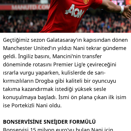
Geçtiğimiz sezon Galatasaray'ın kapısından dönen
Manchester United'ın yıldızı Nani tekrar gündeme
geldi. İngiliz basını, Mancini'nin transfer
döneminde rotasını Premier Lig'e çevireceğini
ısrarla vurgu yaparken, kulislerde de sarı-
kırmızılıların Drogba gibi kaliteli bir oyuncuyu
takıma kazandırmak istediği yüksek sesle
konuşulmaya başladı. İsmi ön plana çıkan ilk isim
ise Portekizli Nani oldu.
BONSERVİSİNE SNEİJDER FORMÜLÜ
Bonservisi 15 milyon euro'yu bulan Nani için