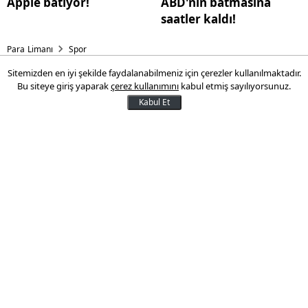
Apple batıyor!
ABD'nin batmasına
saatler kaldı!
Para Limanı
Spor
Sitemizden en iyi şekilde faydalanabilmeniz için çerezler kullanılmaktadır.
PARA LİGİ
Bu siteye giriş yaparak
çerez kullanımını
kabul etmiş sayılıyorsunuz.
Kabul Et
ParaLimani.com'dan dev hizmet. Her hafta
hangi kulüp ne kadar para kazandı tek
linkte görebileceksiniz.
21 Kasım 2013 11:11