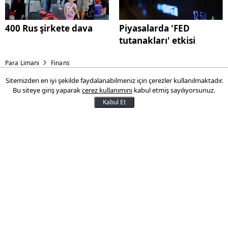
400 Rus şirkete dava
Piyasalarda 'FED
tutanakları' etkisi
Para Limanı
Finans
Sitemizden en iyi şekilde faydalanabilmeniz için çerezler kullanılmaktadır.
Kredi kartı kullananlara
Bu siteye giriş yaparak
çerez kullanımını
kabul etmiş sayılıyorsunuz.
müjde
Kabul Et
Kayıt dışı ile mücadelede kartlı alışverişi
teşvik edecek bir model üzerinde
çalışılıyor. Nakit para yerine kartla
alışveriş yapana bonus verilecek. Biriken
paralar ile elektrik ve su faturası
ödenebilecek.
23 Mayıs 2016 09:10