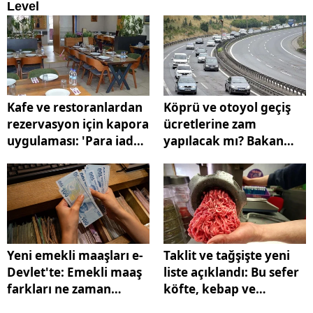
Kafe ve restoranlardan
Köprü ve otoyol geçiş
rezervasyon için kapora
ücretlerine zam
uygulaması: 'Para iadesi
yapılacak mı? Bakan
alabilirsiniz'
Uraloğlu'ndan yanıt
Yeni emekli maaşları e-
Taklit ve tağşişte yeni
Devlet'te: Emekli maaş
liste açıklandı: Bu sefer
farkları ne zaman
köfte, kebap ve
ödenecek?
kıymada çıktı