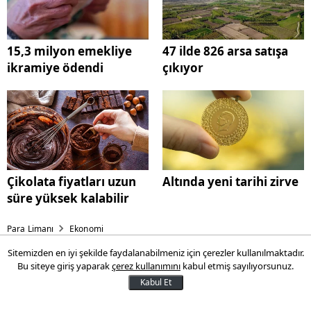
15,3 milyon emekliye
47 ilde 826 arsa satışa
ikramiye ödendi
çıkıyor
Çikolata fiyatları uzun
Altında yeni tarihi zirve
süre yüksek kalabilir
Para Limanı
Ekonomi
Sitemizden en iyi şekilde faydalanabilmeniz için çerezler kullanılmaktadır.
15,3 milyon emekliye
Bu siteye giriş yaparak
çerez kullanımını
kabul etmiş sayılıyorsunuz.
ikramiye ödendi
Kabul Et