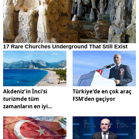
Akdeniz'in İnci'si
Türkiye'de en çok araç
turizmde tüm
FSM'den geçiyor
zamanların en iyi
açılışını yaptı