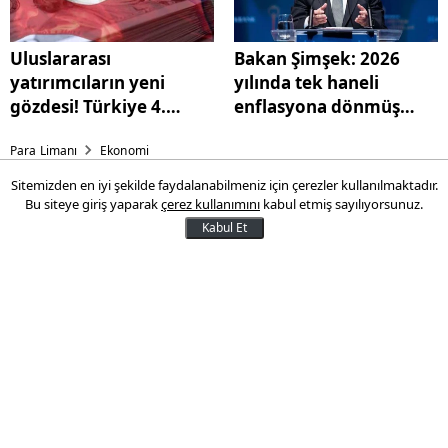
Uluslararası
Bakan Şimşek: 2026
yatırımcıların yeni
yılında tek haneli
gözdesi! Türkiye 4.
enflasyona dönmüş
sıraya yükseldi
olacağız
Para Limanı
Ekonomi
Sitemizden en iyi şekilde faydalanabilmeniz için çerezler kullanılmaktadır.
Akdeniz'in İnci'si turizmde
Bu siteye giriş yaparak
çerez kullanımını
kabul etmiş sayılıyorsunuz.
tüm zamanların en iyi açılışını
Kabul Et
yaptı
Önceki yıllarda en fazla Rusya ve
Ukrayna'dan turist ağırlayan Antalya'da bu
yıl ilk sırayı Almanlar alırken, İngiltere,
Polonya, İran, Belçika, Fransa pazarlarında
da artış yaşandı.