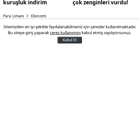
kuruşluk indirim
çok zenginleri vurdu!
Para Limanı
Ekonomi
Sitemizden en iyi şekilde faydalanabilmeniz için çerezler kullanılmaktadır.
Altın gerileme dönemine girdi
Bu siteye giriş yaparak
çerez kullanımını
kabul etmiş sayılıyorsunuz.
Kabul Et
Altın yatırımcıları rekorlara alışmışken son
üç gündür gerileme görülüyor. Altın bu
sabah, güçlenen ABD doları ve yükselen
ABD Hazine kâğıdı getirilerinin baskısıyla
geriledi.
27 Şubat 2025 12:29