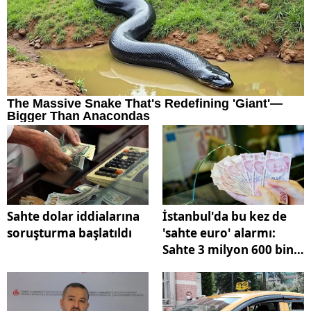
Sahte dolar iddialarına
İstanbul'da bu kez de
soruşturma başlatıldı
'sahte euro' alarmı:
Sahte 3 milyon 600 bin
euro ele geçirildi