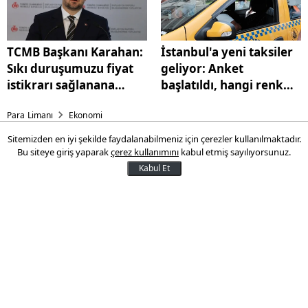
TCMB Başkanı Karahan:
İstanbul'a yeni taksiler
Sıkı duruşumuzu fiyat
geliyor: Anket
istikrarı sağlanana
başlatıldı, hangi renk
kadar kararlılıkla
olacak?
Para Limanı
Ekonomi
sürdüreceğiz
Sitemizden en iyi şekilde faydalanabilmeniz için çerezler kullanılmaktadır.
İstanbul'da bu kez de 'sahte
Bu siteye giriş yaparak
çerez kullanımını
kabul etmiş sayılıyorsunuz.
euro' alarmı: Sahte 3 milyon
Kabul Et
600 bin euro ele geçirildi
İstanbul'da düzenlenen operasyonda
piyasaya sürülmeye hazırlanan 3 milyon
600 bin euro sahte para yakalandı.
28 Kasım 2024 11:40