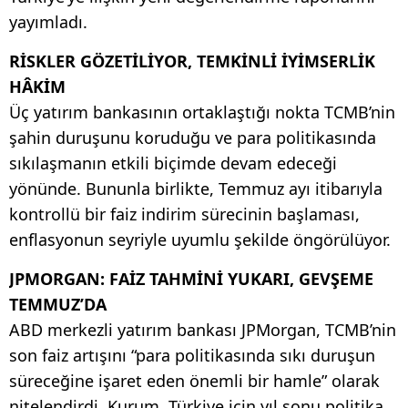
yayımladı.
RİSKLER GÖZETİLİYOR, TEMKİNLİ İYİMSERLİK
HÂKİM
Üç yatırım bankasının ortaklaştığı nokta TCMB’nin
şahin duruşunu koruduğu ve para politikasında
sıkılaşmanın etkili biçimde devam edeceği
yönünde. Bununla birlikte, Temmuz ayı itibarıyla
kontrollü bir faiz indirim sürecinin başlaması,
enflasyonun seyriyle uyumlu şekilde öngörülüyor.
JPMORGAN: FAİZ TAHMİNİ YUKARI, GEVŞEME
TEMMUZ’DA
ABD merkezli yatırım bankası JPMorgan, TCMB’nin
son faiz artışını “para politikasında sıkı duruşun
süreceğine işaret eden önemli bir hamle” olarak
nitelendirdi. Kurum, Türkiye için yıl sonu politika