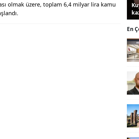
ezası olmak üzere, toplam 6,4 milyar lira kamu
Ku
ka
aşlandı.
En Ç