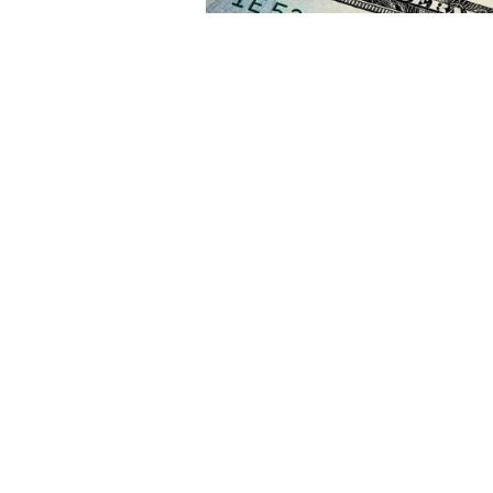
Cuma günü yükseliş eğiliminde
artışla 30,3324'ten tamamladı.
Dolar/TL, haftanın ilk işlem g
saat 10.30 itibarıyla yüzde 0,1
Aynı dakikalarda avro/TL önce
sterlin/TL yüzde 1,1 artışla 38,5
Analistler, teknik açıdan dola
destek, 104 ve 105 puanın di