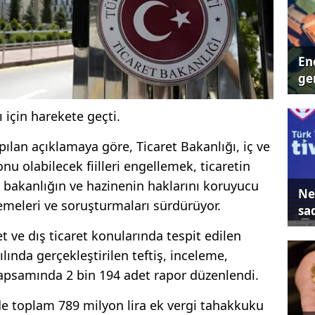
Ene
ger
 için harekete geçti.
pılan açıklamaya göre, Ticaret Bakanlığı, iç ve
nu olabilecek fiilleri engellemek, ticaretin
 bakanlığın ve hazinenin haklarını koruyucu
Ne
emeleri ve soruşturmaları sürdürüyor.
sa
 ve dış ticaret konularında tespit edilen
ılında gerçekleştirilen teftiş, inceleme,
psamında 2 bin 194 adet rapor düzenlendi.
de toplam 789 milyon lira ek vergi tahakkuku