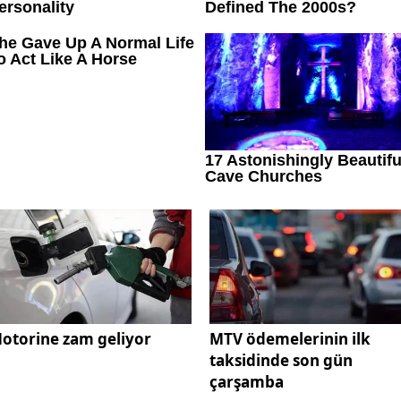
otorine zam geliyor
MTV ödemelerinin ilk
taksidinde son gün
çarşamba