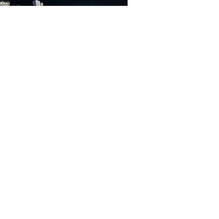
B takımlarının değeri rekor
dı
lam Memiş'ten altın ve gümüş
in olay açıklama