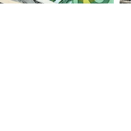
ML
kır
 hareket eden dolar/TL, günü yüzde 0,2
ününe de yükselişle başlamasının ardından
 değer kazancıyla 30,3470'ten işlem görüyor.
İs
iç
ki kapanışının hemen üzerinde 32,9560'tan,
970'ten satılıyor.
r endeksinde 103 ve 102 puan seviyelerinin
renç konumunda olduğunu kaydetti.