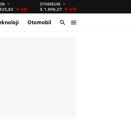
OIN
ETHEREUM
.425,82
$ 1.906,27
% -0,61
% -0,75
eknoloji
Otomobil