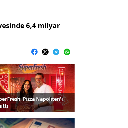
evesinde 6,4 milyar
perFresh, Pizza Napoliten'i
ıttı