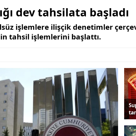
ığı dev tahsilata başladı
lsüz işlemlere ilişçik denetimler çerç
in tahsil işlemlerini başlattı.
Su
tan