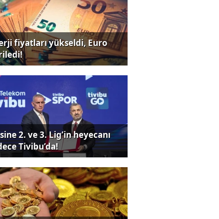
rji fiyatları yükseldi, Euro
iledi!
sine 2. ve 3. Lig’in heyecanı
dece Tivibu’da!