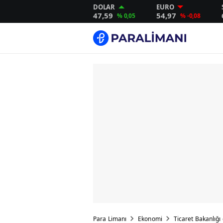
DOLAR
EURO
47,59
54,97
% 0,05
% -0,08
Para Limanı
Ekonomi
Ticaret Bakanlığı 