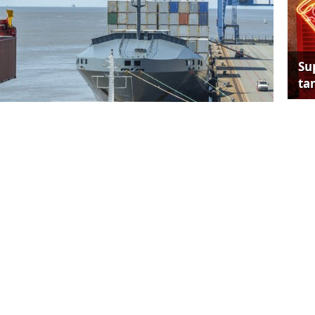
Su
tan
Tes
se
 haziran ayı dış ticaret verilerini açıkladı.
llık yüzde 15.7 artarak 13 milyar 462 milyon
tarak 16 milyar 308 milyon dolara yükseldi.