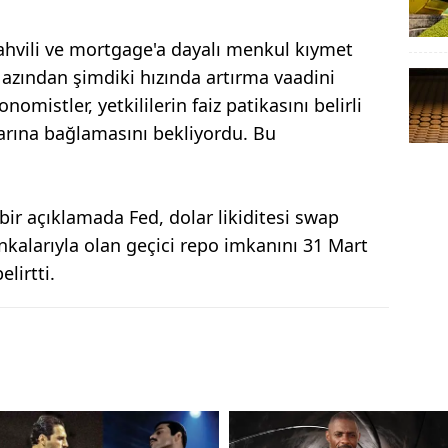
tahvili ve mortgage'a dayalı menkul kıymet
azından şimdiki hızında artırma vaadini
omistler, yetkililerin faiz patikasını belirli
larına bağlamasını bekliyordu. Bu
ir açıklamada Fed, dolar likiditesi swap
nkalarıyla olan geçici repo imkanını 31 Mart
lirtti.