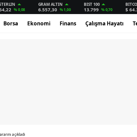
STERLIN
GRAM ALTIN
BIST 100
BITC
64,22
6.557,30
13.799
$ 64
% 0,08
% 1,00
% 0,70
Borsa
Ekonomi
Finans
Çalışma Hayatı
T
ararını açıkladı