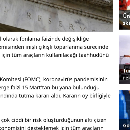
Ün
sk
l olarak fonlama faizinde değişikliğe
isinden inişli çıkışlı toparlanma sürecinde
çin tüm araçların kullanılacağı taahhüdünü
Tü
re
 Komitesi (FOMC), koronavirüs pandemisinin
terge faizi 15 Mart'tan bu yana bulunduğu
ndında tutma kararı aldı. Kararın oy birliğiyle
ok ciddi bir risk oluşturduğunun altı çizen
Go
 ekonomisini desteklemek için tüm araçların