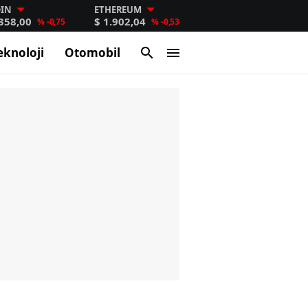
OIN
ETHEREUM
.358,00
$ 1.902,04
% -0,75
% -0,53
eknoloji
Otomobil