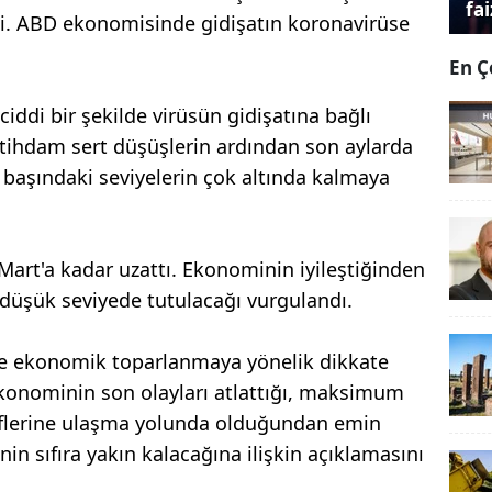
fai
i. ABD ekonomisinde gidişatın koronavirüse
En Ç
iddi bir şekilde virüsün gidişatına bağlı
stihdam sert düşüşlerin ardından son aylarda
n başındaki seviyelerin çok altında kalmaya
Mart'a kadar uzattı. Ekonominin iyileştiğinden
 düşük seviyede tutulacağı vurgulandı.
 ekonomik toparlanmaya yönelik dikkate
ekonominin son olayları atlattığı, maksimum
deflerine ulaşma yolunda olduğundan emin
nin sıfıra yakın kalacağına ilişkin açıklamasını