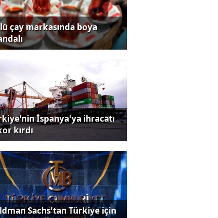
lü çay markasında boya
andalı
rkiye'nin İspanya'ya ihracatı
kor kırdı
ldman Sachs'tan Türkiye için