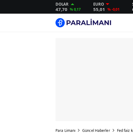
DOLAR
EURO
47,70
55,01
% 0,17
% -0,01
Para Limanı
Güncel Haberler
Fed faiz k