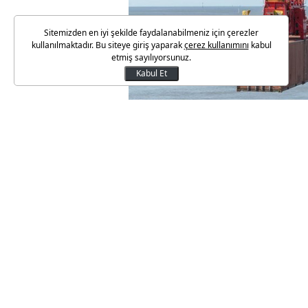
Sitemizden en iyi şekilde faydalanabilmeniz için çerezler
kullanılmaktadır. Bu siteye giriş yaparak
çerez kullanımını
kabul
etmiş sayılıyorsunuz.
Kabul Et
Türkiye İstatistik Kurumu ( TÜİK)
Buna göre ihracat haziranda yı
dolar, ithalat ise yüzde 8.3 ar