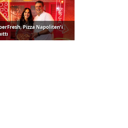
perFresh, Pizza Napoliten'i
ıttı
la satışlarını artırdı, BYD’de
rt düşüş