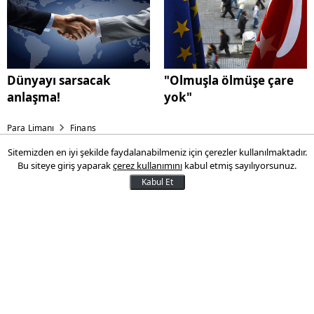
Dünyayı sarsacak
"Olmuşla ölmüşe çare
anlaşma!
yok"
Para Limanı
Finans
Sitemizden en iyi şekilde faydalanabilmeniz için çerezler kullanılmaktadır.
Geçen hafta döviz kazandırdı!
Bu siteye giriş yaparak
çerez kullanımını
kabul etmiş sayılıyorsunuz.
Kabul Et
Borsa İstanbul`da işlem gören hisse
senetleri haftalık bazda ortalama yüzde
0,71 geriledi. 24 ayar külçe altının gram
satış fiyatı bu hafta yatay seyretti.
14 Mayıs 2016 09:57