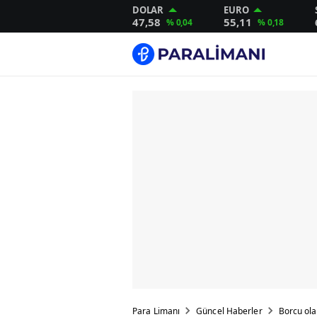
DOLAR
EURO
47,58
55,11
% 0,04
% 0,18
Para Limanı
Güncel Haberler
Borcu ola