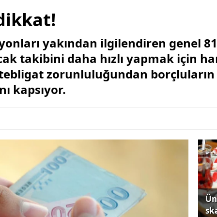
dikkat!
onları yakından ilgilendiren genel 81 
k takibini daha hızlı yapmak için har
ebligat zorunluluğundan borçluların m
nı kapsıyor.
Ün
sk