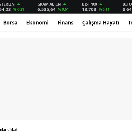
STERLIN
GRAM ALTIN
BIST 100
BITC
64,23
6.535,64
13.703
$ 64
% 0,21
% 0,61
% 0,11
Borsa
Ekonomi
Finans
Çalışma Hayatı
T
nlar dikkat!