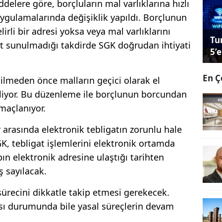
elere göre, borçluların mal varlıklarına hızlı
uygulamalarında değişiklik yapıldı. Borçlunun
lirli bir adresi yoksa veya mal varlıklarını
Tu
at sunulmadığı takdirde SGK doğrudan ihtiyati
5’e
En Ç
ilmeden önce malların geçici olarak el
iliyor. Bu düzenleme ile borçlunun borcundan
maçlanıyor.
arasında elektronik tebligatın zorunlu hale
K, tebligat işlemlerini elektronik ortamda
ın elektronik adresine ulaştığı tarihten
ş sayılacak.
 sürecini dikkatle takip etmesi gerekecek.
ası durumunda bile yasal süreçlerin devam