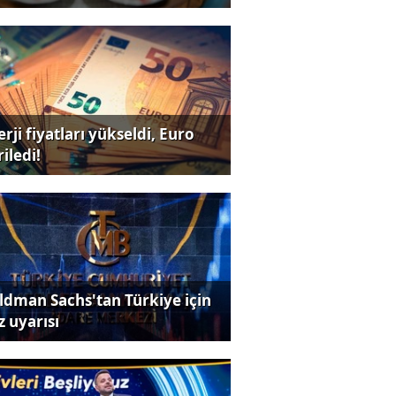
rji fiyatları yükseldi, Euro
iledi!
ldman Sachs'tan Türkiye için
z uyarısı