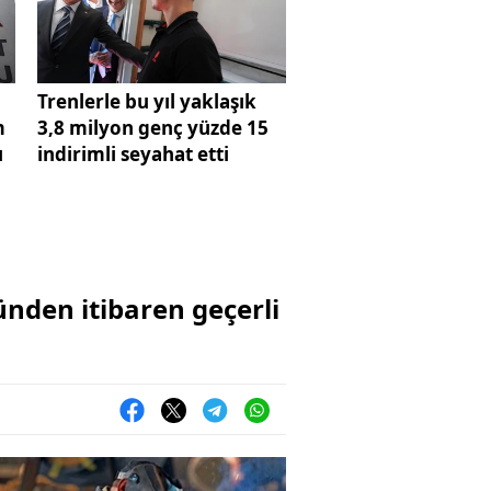
Trenlerle bu yıl yaklaşık
m
3,8 milyon genç yüzde 15
ı
indirimli seyahat etti
ünden itibaren geçerli