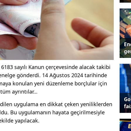
Ene
ger
6183 sayılı Kanun çerçevesinde alacak takibi
genelge gönderdi. 14 Ağustos 2024 tarihinde
aya konulan yeni düzenleme borçlular için
 tüm ayrıntılar…
Go
edilen uygulama en dikkat çeken yeniliklerden
fai
 oldu. Bu uygulamanın hayata geçirilmesiyle
şekilde yapılacak.