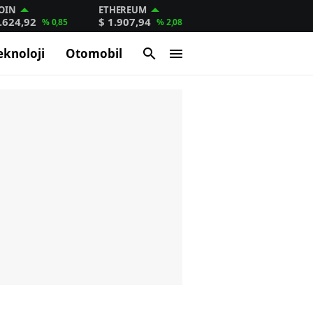
OIN
ETHEREUM
.624,92
$ 1.907,94
% 0,85
% 2,08
eknoloji
Otomobil