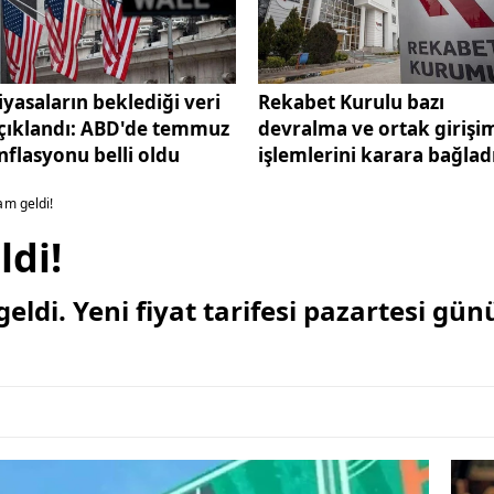
iyasaların beklediği veri
Rekabet Kurulu bazı
çıklandı: ABD'de temmuz
devralma ve ortak girişi
nflasyonu belli oldu
işlemlerini karara bağlad
m geldi!
ldi!
ldi. Yeni fiyat tarifesi pazartesi gün