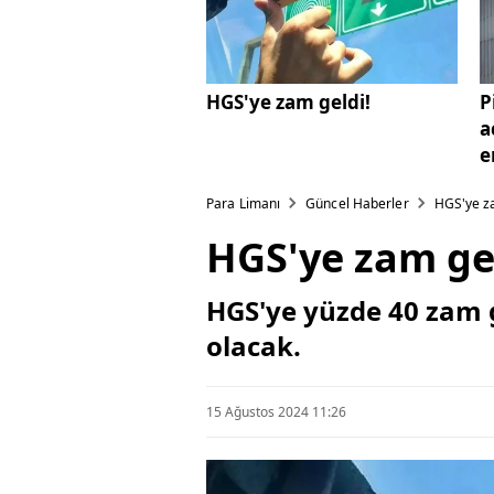
HGS'ye zam geldi!
P
a
e
Para Limanı
Güncel Haberler
HGS'ye za
HGS'ye zam ge
HGS'ye yüzde 40 zam ge
olacak.
15 Ağustos 2024 11:26