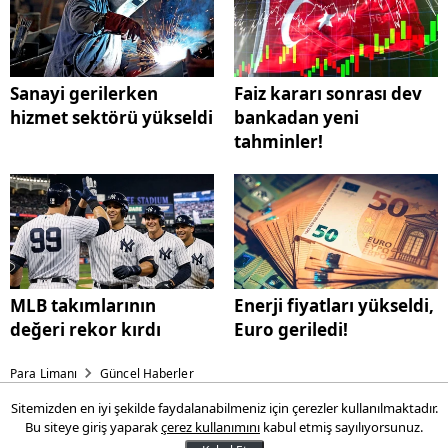
Sanayi gerilerken
Faiz kararı sonrası dev
hizmet sektörü yükseldi
bankadan yeni
tahminler!
MLB takımlarının
Enerji fiyatları yükseldi,
değeri rekor kırdı
Euro geriledi!
Para Limanı
Güncel Haberler
Sitemizden en iyi şekilde faydalanabilmeniz için çerezler kullanılmaktadır.
Sanayi gerilerken hizmet
Bu siteye giriş yaparak
çerez kullanımını
kabul etmiş sayılıyorsunuz.