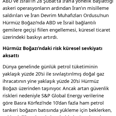
ABD ve İsrail’in 28 Şubat’ta İran’a yönelik başlattığı
askeri operasyonların ardından İran’ın misilleme
saldırıları ve İran Devrim Muhafızları Ordusu’nun
Hürmüz Boğazı’nda ABD ve İsrail bağlantılı
gemilere geçişi fiilen engellemesi, küresel ticaret
üzerindeki baskıyı artırdı.
Hürmüz Boğazı’ndaki risk küresel sevkiyatı
aksattı
Dünya genelinde günlük petrol tüketiminin
yaklaşık yüzde 20’si ile sıvılaştırılmış doğal gaz
ihracatının yine yaklaşık yüzde 20’si Hürmüz
Boğazı üzerinden taşınıyor. Ancak artan güvenlik
riskleri nedeniyle S&P Global Energy verilerine
göre Basra Körfezi’nde 10’dan fazla ham petrol
tankeri boğazın batısında yükleme için beklerken,