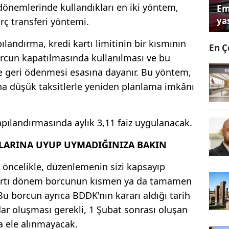
dönemlerinde kullandıkları en iki yöntem,
Em
yas
rç transferi yöntemi.
pılandırma, kredi kartı limitinin bir kısmının
En Ç
orcun kapatılmasında kullanılması ve bu
erle geri ödenmesi esasına dayanır. Bu yöntem,
daha düşük taksitlerle yeniden planlama imkânı
apılandırmasında aylık 3,11 faiz uygulanacak.
LARINA UYUP UYMADIĞINIZA BAKIN
 öncelikle, düzenlemenin sizi kapsayıp
kartı dönem borcunun kısmen ya da tamamen
 borcun ayrıca BDDK'nın kararı aldığı tarih
ar oluşması gerekli, 1 Şubat sonrası oluşan
 ele alınmayacak.