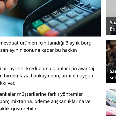
Ya
Et
 mevduat ürünleri için tanıdığı 3 aylık borç
Nisan ayının sonuna kadar bu hakkın
ir ayrıntı, kredi borcu olanlar için avantaj
Sa
rın birden fazla bankaya borçlarını en uygun
se
kı var.
nkalar müşterilerine farklı yöntemler
 borç miktarına, ödeme alışkanlıklarına ve
klik gösterebilir.