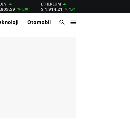
OIN
ETHEREUM
.809,59
$ 1.914,21
% 0,38
% 1,91
eknoloji
Otomobil