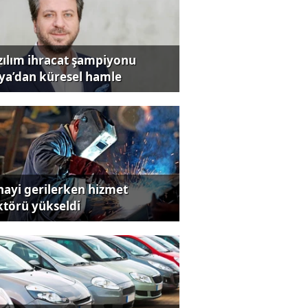
zılım ihracat şampiyonu
iya’dan küresel hamle
nayi gerilerken hizmet
ktörü yükseldi