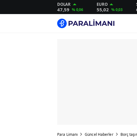
DOLAR
EURO
47,59
55,02
% 0,06
% 0,03
Para Limanı
Güncel Haberler
Borç taşı