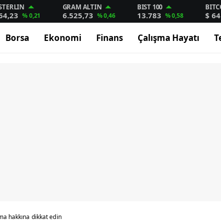
STERLIN
GRAM ALTIN
BIST 100
BITC
64,23
6.525,73
13.783
$ 64
% 0,21
% 0,46
% 0,58
Borsa
Ekonomi
Finans
Çalışma Hayatı
T
ma hakkına dikkat edin