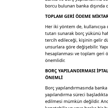
borcu bulunan banka dışında da
TOPLAM GERİ ÖDEME MİKTAR
Her iki yöntem de, kullanıcıy
tutarı sunarak borç yükünü ha
tercih edileceği, kişinin gelir
unsurlara göre değişebilir. Yap
hesaplanması ve toplam geri ö
önemlidir.
BORÇ YAPILANDIRMASI İPTA
ÖNEMLİ
Borç yapılandırmasında banka i
yapılandırma süreci başladıkta
edilmesi mümkün değildir. Anc
kapatabilir ve veya başka bir