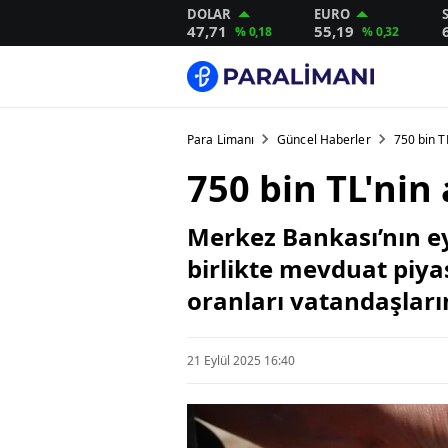
DOLAR
EURO
47,71
55,19
% 0,18
% 0,32
Para Limanı
Güncel Haberler
750 bin TL
750 bin TL'nin 
Merkez Bankası’nın ey
birlikte mevduat piya
oranları vatandaşları
21 Eylül 2025 16:40