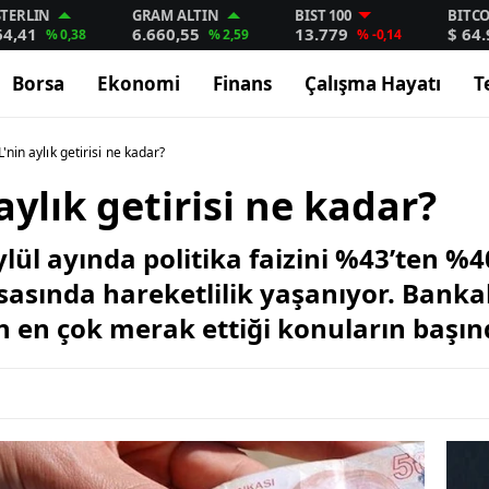
STERLIN
GRAM ALTIN
BIST 100
BITC
64,41
6.660,55
13.779
$ 64
% 0,38
% 2,59
% -0,14
Borsa
Ekonomi
Finans
Çalışma Hayatı
T
'nin aylık getirisi ne kadar?
aylık getirisi ne kadar?
lül ayında politika faizini %43’ten %4
sasında hareketlilik yaşanıyor. Bankal
n en çok merak ettiği konuların başınd