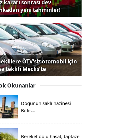
iz kararı sonrası dev
nkadan yeni tahminler!
eklilere ÖTV'siz otomobil için
a teklifi Meclis'te
ok Okunanlar
Doğunun saklı hazinesi
Bitlis...
Bereket dolu hasat, taptaze