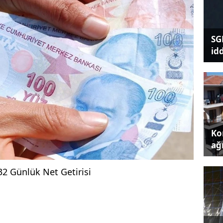
SG
id
Kon
ağı
32 Günlük Net Getirisi