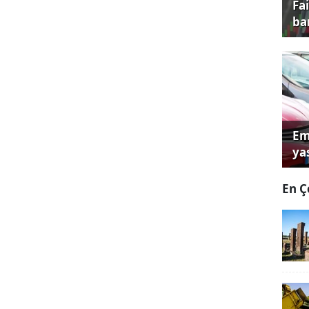
Fa
ba
Em
yas
En Ç