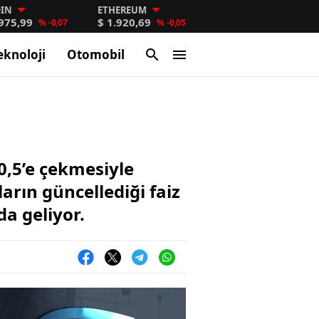
OIN
ETHEREUM
.975,99
$ 1.920,69
% -0,07
% -0,05
eknoloji
Otomobil
0,5’e çekmesiyle
arın güncellediği faiz
a geliyor.