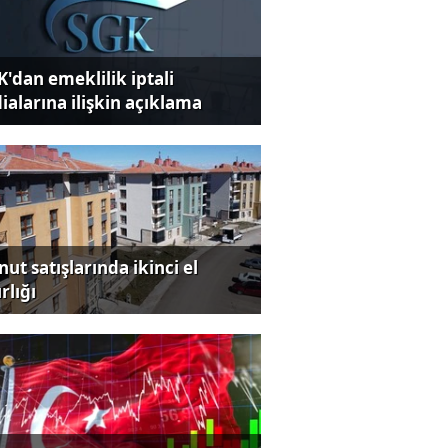
K'dan emeklilik iptali
dialarına ilişkin açıklama
ut satışlarında ikinci el
rlığı