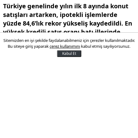
Türkiye genelinde yılın ilk 8 ayında konut
satışları artarken, ipotekli işlemlerde
yüzde 84,6’lık rekor yükseliş kaydedildi. En
yüksek kredili satış oranı batı illerinde
görülürken, doğu illerinde talep düşük
Sitemizden en iyi şekilde faydalanabilmeniz için çerezler kullanılmaktadır.
Bu siteye giriş yaparak
çerez kullanımını
kabul etmiş sayılıyorsunuz.
kaldı.
Kabul Et
21 Eylül 2025 19:00