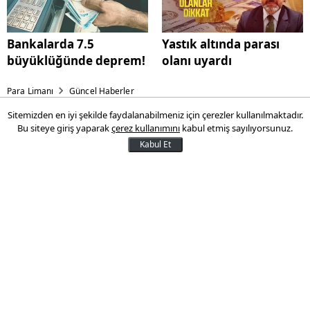
Bankalarda 7.5
Yastık altında parası
büyüklüğünde deprem!
olanı uyardı
Para Limanı
Güncel Haberler
Sitemizden en iyi şekilde faydalanabilmeniz için çerezler kullanılmaktadır.
Marketten süt alanlara uyarı:
Bu siteye giriş yaparak
çerez kullanımını
kabul etmiş sayılıyorsunuz.
Ünlü süt markası toplatılıyor...
Kabul Et
Ünlü süt markası toplatılıyor... Marketten
süt alanlara uyarı yapıldı.
18 Ekim 2024 08:16
Son Güncelleme:
18 Ekim 2024 08:16