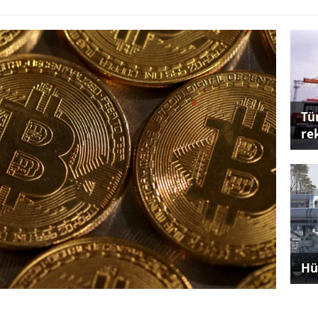
Tü
re
Hü
netim Standartları Kurulu, büyük ve orta