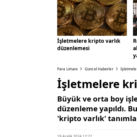
İşletmelere kripto varlık
R
düzenlemesi
a
y
d
Para Limanı
Güncel Haberler
İşletmele
İşletmelere kr
Büyük ve orta boy işl
düzenleme yapıldı. Bun
'kripto varlık' tanımla
19 Aralık 2024 12:27