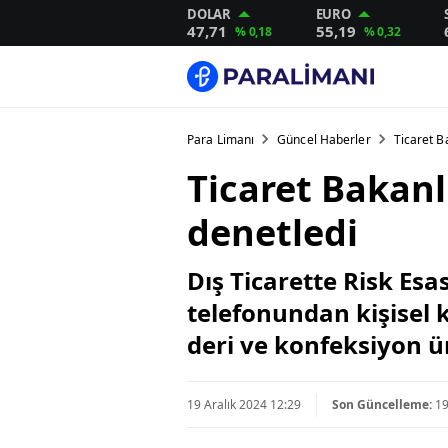
DOLAR
EURO
47,71
55,19
% 0,18
% 0,32
Para Limanı
Güncel Haberler
Ticaret Ba
Ticaret Bakanlı
denetledi
Dış Ticarette Risk Esa
telefonundan kişisel
deri ve konfeksiyon ü
19 Aralık 2024 12:29
Son Güncelleme:
19