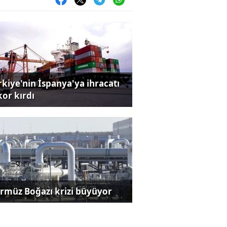
rkiye'nin İspanya'ya ihracatı
kor kırdı
rmüz Boğazı krizi büyüyor