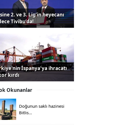
sine 2. ve 3. Lig’in heyecanı
dece Tivibu’da!
rkiye'nin İspanya'ya ihracatı
kor kırdı
ok Okunanlar
Doğunun saklı hazinesi
Bitlis...