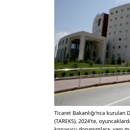
Ticaret Bakanlığı'nca kurulan D
(TAREKS), 2024'te, oyuncaklarda
koruyucu donanımlara, yapı ma