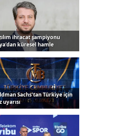
zılım ihracat şampiyonu
iya’dan küresel hamle
ldman Sachs'tan Türkiye için
z uyarısı