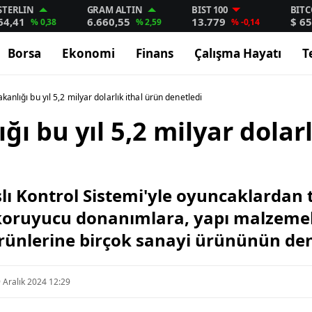
STERLIN
GRAM ALTIN
BIST 100
BITC
64,41
6.660,55
13.779
$ 65
% 0,38
% 2,59
% -0,14
Borsa
Ekonomi
Finans
Çalışma Hayatı
T
kanlığı bu yıl 5,2 milyar dolarlık ithal ürün denetledi
ğı bu yıl 5,2 milyar dolar
slı Kontrol Sistemi'yle oyuncaklardan t
 koruyucu donanımlara, yapı malzeme
rünlerine birçok sanayi ürününün dene
 Aralık 2024 12:29