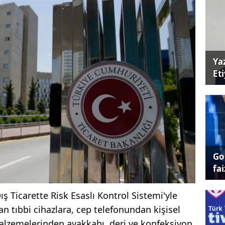
Ya
Et
Go
fai
ış Ticarette Risk Esaslı Kontrol Sistemi'yle
n tıbbi cihazlara, cep telefonundan kişisel
lzemelerinden ayakkabı, deri ve konfeksiyon