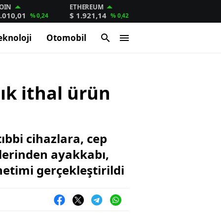
OIN
ETHEREUM
.010,01
$ 1.921,14
% 0,24
% 0,42
eknoloji
Otomobil
lık ithal ürün
ıbbi cihazlara, cep
lerinden ayakkabı,
timi gerçekleştirildi