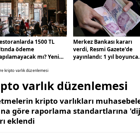
estoranlarda 1500 TL
Merkez Bankası kararı
ltında ödeme
verdi, Resmi Gazete'de
apılamayacak mı? Yeni
yayınlandı: 1 yıl boyunca
önem başlıyor mu?
yüzde 0 oranla
re kripto varlık düzenlemesi
uygulanacak
ipto varlık düzenlemesi
etmelerin kripto varlıkları muhasebele
a göre raporlama standartlarına 'dijit
rı eklendi