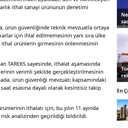
larlık ithal sanayi ürününün denetimi
Ne
sa
a, ürün güvenliğinde teknik mevzuatla ortaya
ıkarlar için ihlal edilmemesinin yanı sıra ülke
 ithal ürünlerin girmesinin önlenmesinin
an TAREKS sayesinde, ithalat aşamasında
Tü
erinin verimli şekilde gerçekleştirilmesinin
re
amada, ürün güvenliği mevzuatı kapsamındaki
 saat esasına dayalı olarak kesintisiz takip
En Ç
ünlerinin ithalatı için, bu yılın 11 ayında
sk analizinden geçirildiği bildirildi.