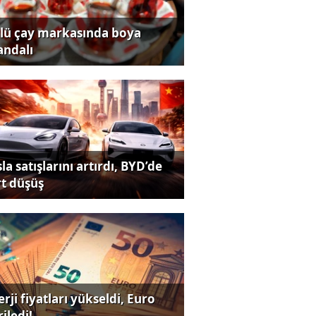
lü çay markasında boya
andalı
la satışlarını artırdı, BYD’de
rt düşüş
rji fiyatları yükseldi, Euro
iledi!