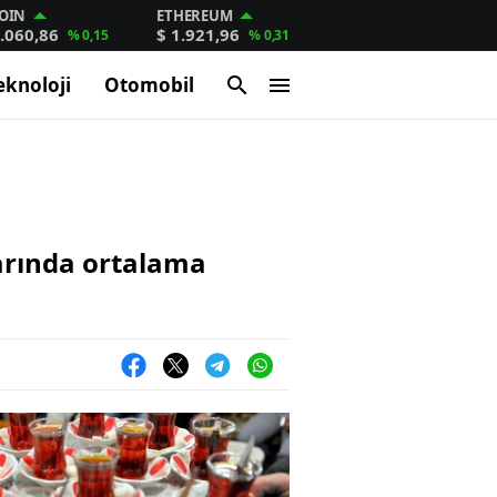
OIN
ETHEREUM
.060,86
$ 1.921,96
% 0,15
% 0,31
eknoloji
Otomobil
arında ortalama