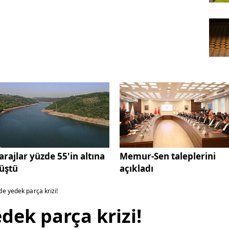
arajlar yüzde 55'in altına
Memur-Sen taleplerini
üştü
açıkladı
e yedek parça krizi!
ek parça krizi!