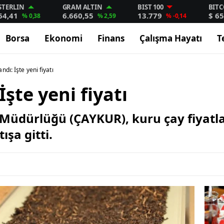
STERLIN
GRAM ALTIN
BIST 100
BITC
64,41
6.660,55
13.779
$ 65
% 0,38
% 2,59
% -0,14
Borsa
Ekonomi
Finans
Çalışma Hayatı
T
dı: İşte yeni fiyatı
şte yeni fiyatı
l Müdürlüğü (ÇAYKUR), kuru çay fiyatl
ışa gitti.