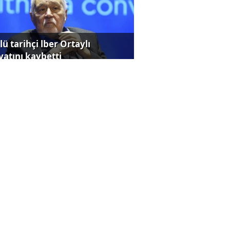
ü tarihçi lber Ortaylı
yatını kaybetti
K'dan emeklilik iptali
dialarına ilişkin açıklama