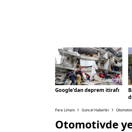
Google'dan deprem itirafı
B
d
Para Limanı
Güncel Haberler
Otomotivd
Otomotivde yed