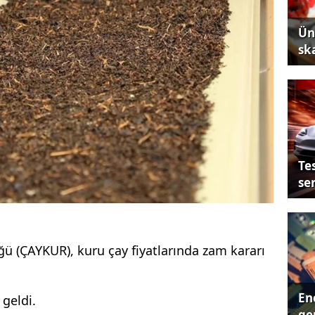
Ün
sk
Tes
se
ü (ÇAYKUR), kuru çay fiyatlarında zam kararı
Ene
geldi.
ger