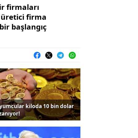
r firmaları
üretici firma
bir başlangıç
yumcular kiloda 10 bin dolar
zanıyor!