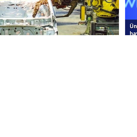
Ünl
ha
 Hizmetleri Derneği (OSS) Başkanı Ali Özçete,
ektörümüzde konkordato ilan eden firmalar
SG
id
masına rağmen, bu yıl içinde toplam 4
en Özçete, “Bunların 3 tanesi son 20 günde
üretici ve ihracat yapan firmalar. Bunlar
a makro ekonomik sorunlar nedeniyle
da kaldılar” diye konuştu.