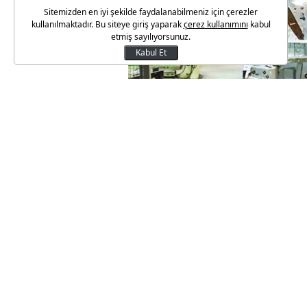
Sitemizden en iyi şekilde faydalanabilmeniz için çerezler
kullanılmaktadır. Bu siteye giriş yaparak
çerez kullanımını
kabul
etmiş sayılıyorsunuz.
Kabul Et
Otomotiv Satış Sonrası Ürün ve
“30 yıllık derneğiz, ilk defa s
gördük” dedi.
SIKILAŞMA UZADI
Yılın henüz ilk yarısında olun
konkordato yaşandığını söyley
geldi. Üzücü olan ise hepsi de 
aslında yıllanmış firmalar am
konkordato kararı almak zorun