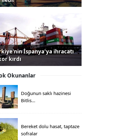
rkiye'nin İspanya'ya ihracatı
kor kırdı
ok Okunanlar
Doğunun saklı hazinesi
Bitlis...
Bereket dolu hasat, taptaze
sofralar