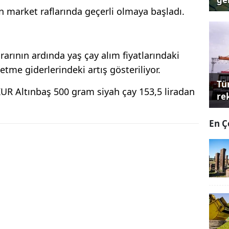
 market raflarında geçerli olmaya başladı.
rının ardında yaş çay alım fiyatlarındaki
şletme giderlerindeki artış gösteriliyor.
Tü
UR Altınbaş 500 gram siyah çay 153,5 liradan
re
En Ç