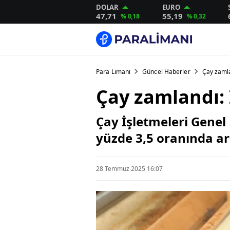
DOLAR
EURO
47,71
55,19
% 0,18
% 0,32
Para Limanı
Güncel Haberler
Çay zamlan
Çay zamlandı: İ
Çay İşletmeleri Gene
yüzde 3,5 oranında art
28 Temmuz 2025 16:07