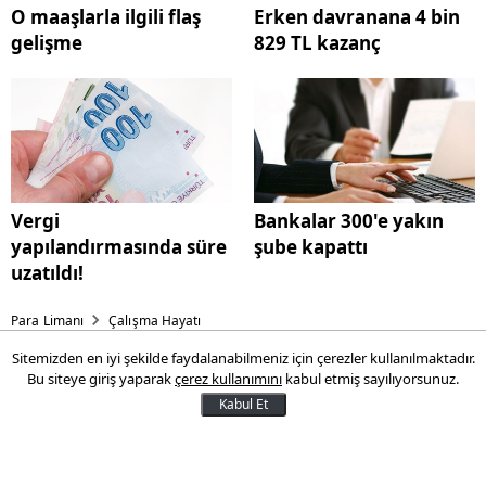
O maaşlarla ilgili flaş
Erken davranana 4 bin
gelişme
829 TL kazanç
Vergi
Bankalar 300'e yakın
yapılandırmasında süre
şube kapattı
uzatıldı!
Para Limanı
Çalışma Hayatı
Sitemizden en iyi şekilde faydalanabilmeniz için çerezler kullanılmaktadır.
Milyonlarca vatandaşı
Bu siteye giriş yaparak
çerez kullanımını
kabul etmiş sayılıyorsunuz.
ilgilendiren gelişme
Kabul Et
Asgari ücretlinin eline geçen paranın
düşmemesi için bugün adım atıldı.