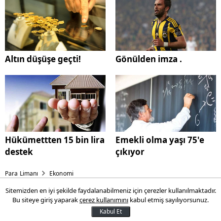
Altın düşüşe geçti!
Gönülden imza .
Hükümettten 15 bin lira
Emekli olma yaşı 75'e
destek
çıkıyor
Para Limanı
Ekonomi
Sitemizden en iyi şekilde faydalanabilmeniz için çerezler kullanılmaktadır.
Yeni hükümet açıklandı: İşte
Bu siteye giriş yaparak
çerez kullanımını
kabul etmiş sayılıyorsunuz.
65. hükümetin bakanları
Kabul Et