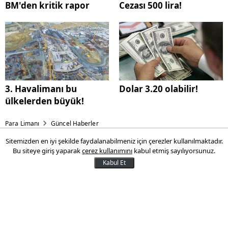
BM'den kritik rapor
Cezası 500 lira!
3. Havalimanı bu
Dolar 3.20 olabilir!
ülkelerden büyük!
Para Limanı
Güncel Haberler
Sitemizden en iyi şekilde faydalanabilmeniz için çerezler kullanılmaktadır.
BM'den kritik rapor
Bu siteye giriş yaparak
çerez kullanımını
kabul etmiş sayılıyorsunuz.
Kabul Et
BM Gıda ve Tarım Örgütüne sunulan
raporda, 2030 yılına kadar dünya
nüfusunun üçte birinin obez ya da aşırı
kilolu olabileceği uyarısında bulunuldu.