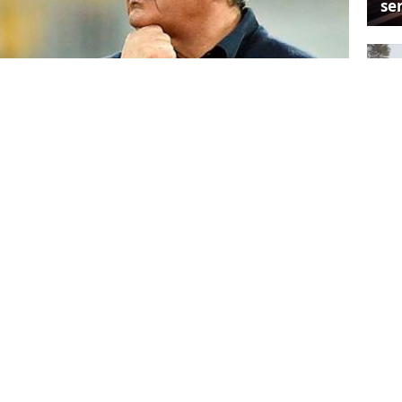
se
Hü
kady Zaporozhanu, Galatasaray ile birlikte
arını söyledi. Zaporozhanu, "Türkler tam
a yapıştı. Fenerbahçe ve Galatasaray'dan
scu'nun burada devam etmesi. Mircea'nın
Ünl
rkiye'yi beğeniyor" diye konuştu. Zenit ile bir
ha
yen Zaporozhanu, "Zenit ile ön görüşme
ile sözleşme imzalamaya yakın demek yanlış
lini bekliyoruz, sonrasında karar vereceğiz"