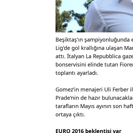
Beşiktaş'ın şampiyonluğunda e
Lig'de gol krallığına ulaşan Ma
attı. İtalyan La Repubblica gaz
bonservisini elinde tutan Fior
toplantı ayarladı.
Gomez'in menajeri Uli Ferber i
Prade'nin de hazır bulunacakla
tarafların Mayıs ayının son haf
ortaya çıktı.
EURO 2016 beklentisi var