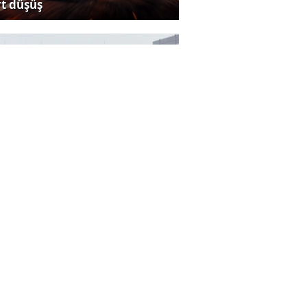
rt düşüş
rmüz Boğazı krizi büyüyor
ü tarihçi lber Ortaylı
yatını kaybetti