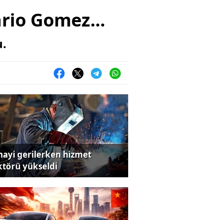
ario Gomez...
u.
nayi gerilerken hizmet
ktörü yükseldi