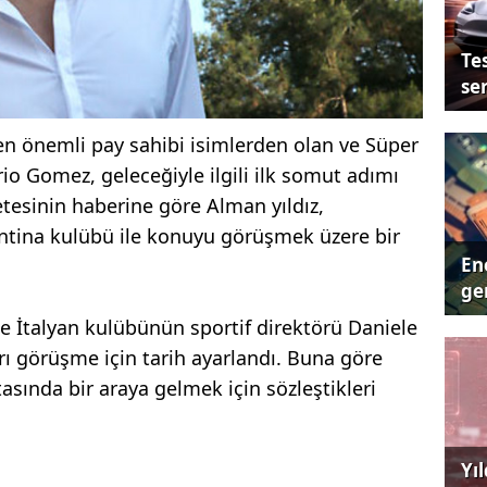
Tes
se
n önemli pay sahibi isimlerden olan ve Süper
rio Gomez, geleceğiyle ilgili ilk somut adımı
etesinin haberine göre Alman yıldız,
entina kulübü ile konuyu görüşmek üzere bir
Ene
ger
le İtalyan kulübünün sportif direktörü Daniele
rı görüşme için tarih ayarlandı. Buna göre
tasında bir araya gelmek için sözleştikleri
Yı