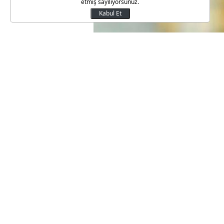
etmiş sayılıyorsunuz.
Kabul Et
Mircea Lucescu'nun menajeri Ar
Fenerbahçe'den de teklif aldıkl
anlamıyla Lucescu'nun boğazın
teklif var. Benim fikrim, Luce
Türkiye'ye gitme eğilimi var, Tü
görüşme yaptıklarını da söyle
yaptık, ancak Lucescu, Zenit 
olur. Şimdi Ukrayna Kupası fina