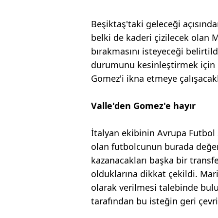
Beşiktaş'taki geleceği açısın
belki de kaderi çizilecek olan
bırakmasını isteyeceği belirtild
durumunu kesinleştirmek için
Gomez'i ikna etmeye çalışacakl
Valle'den Gomez'e hayır
İtalyan ekibinin Avrupa Futbo
olan futbolcunun burada değe
kazanacakları başka bir transf
olduklarına dikkat çekildi. Ma
olarak verilmesi talebinde bul
tarafından bu isteğin geri çevri