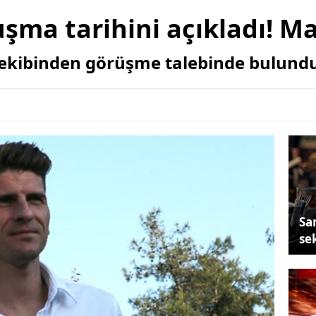
uşma tarihini açıkladı! M
ekibinden görüşme talebinde bulund
Sa
se