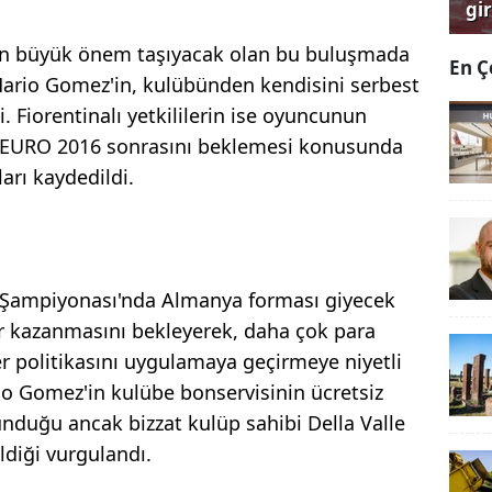
gi
çağ
dan büyük önem taşıyacak olan bu buluşmada
En Ç
 Mario Gomez'in, kulübünden kendisini serbest
i. Fiorentinalı yetkililerin ise oyuncunun
 EURO 2016 sonrasını beklemesi konusunda
arı kaydedildi.
l Şampiyonası'nda Almanya forması giyecek
r kazanmasını bekleyerek, daha çok para
er politikasını uygulamaya geçirmeye niyetli
rio Gomez'in kulübe bonservisinin ücretsiz
unduğu ancak bizzat kulüp sahibi Della Valle
ldiği vurgulandı.