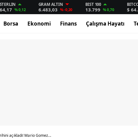
STERLIN
GRAM ALTIN
BIST 100
BITC
64,17
6.483,03
13.799
$ 64
% 0,12
% -0,20
% 0,70
Borsa
Ekonomi
Finans
Çalışma Hayatı
T
rihini açıkladı! Mario Gomez...