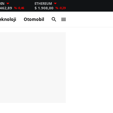
OIN
ETHEREUM
.462,89
$ 1.908,00
% -0,46
% -0,29
eknoloji
Otomobil