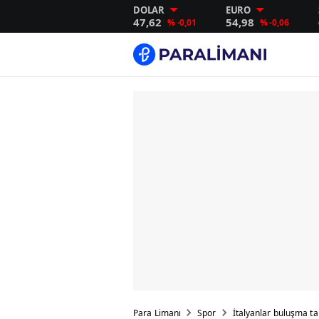
DOLAR
EURO
47,62
54,98
% -0,01
% -0,06
Para Limanı
Spor
İtalyanlar buluşma ta