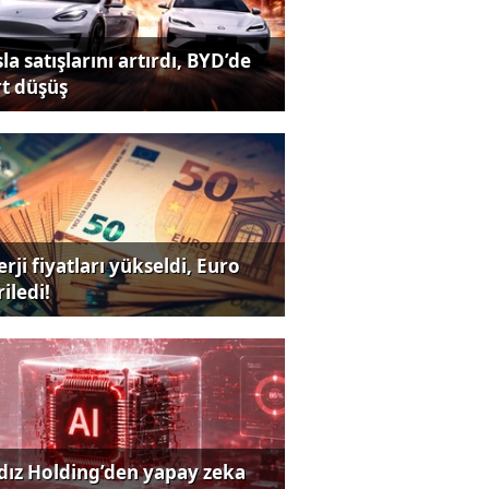
la satışlarını artırdı, BYD’de
rt düşüş
rji fiyatları yükseldi, Euro
iledi!
ldız Holding’den yapay zeka