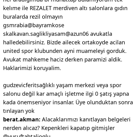
kelıme ile REZALET merdiven altı salonlara gıdın
buralarda rezil olmayın
gsmrabia@bayramkose
skalkavan.saglikliyasam@azun06 avukatla
halledebilirsiniz. Bizde ailecek ortakoyde acilan
united spor klubunden ayni muameleyi gorduk.
Avukat mahkeme haciz derken paramizi aldik.
Haklarimizi koruyalim.
gudzevicferitsağlıklı yaşam merkezi veya spor
salonu değil kar amaçlı işletme ilgi 0 şatış yapna
kada önemseniyor insanlar. Üye olunduktan sonra
tınlayan yok
berat.akman:
Alacaklarımızı kanıtlayan belgeleri
nerden alıcaz? Kepenkleri kapatıp gitmişler
@yusuftahtalioglu