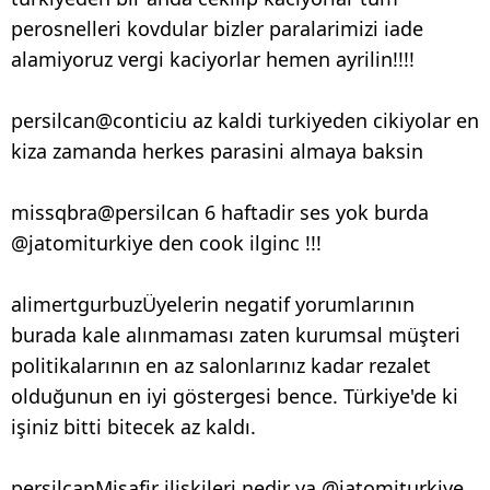
perosnelleri kovdular bizler paralarimizi iade
alamiyoruz vergi kaciyorlar hemen ayrilin!!!!
persilcan@conticiu az kaldi turkiyeden cikiyolar en
kiza zamanda herkes parasini almaya baksin
missqbra@persilcan 6 haftadir ses yok burda
@jatomiturkiye den cook ilginc !!!
alimertgurbuzÜyelerin negatif yorumlarının
burada kale alınmaması zaten kurumsal müşteri
politikalarının en az salonlarınız kadar rezalet
olduğunun en iyi göstergesi bence. Türkiye'de ki
işiniz bitti bitecek az kaldı.
persilcanMisafir iliskileri nedir ya @jatomiturkiye