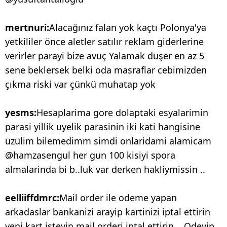
mertnuri:
Alacağınız falan yok kaçtı Polonya'ya
yetkililer önce aletler satılır reklam giderlerine
verirler parayi bize avuç Yalamak düşer en az 5
sene beklersek belki oda masraflar cebimizden
çıkma riski var çünkü muhatap yok
yesms:
Hesaplarima gore dolaptaki esyalarimin
parasi yillik uyelik parasinin iki kati hangisine
üzülim bilemedimm simdi onlaridami alamicam
@hamzasengul her gun 100 kisiyi spora
almalarinda bi b..luk var derken hakliymissin ..
eelliiffdmrc:
Mail order ile odeme yapan
arkadaslar bankanizi arayip kartinizi iptal ettirin
yeni kart isteyin mail orderi iptal ettirin... Odeyip