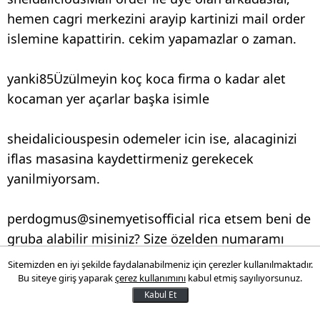
hemen cagri merkezini arayip kartinizi mail order
islemine kapattirin. cekim yapamazlar o zaman.
yanki85Üzülmeyin koç koca firma o kadar alet
kocaman yer açarlar başka isimle
sheidaliciouspesin odemeler icin ise, alacaginizi
iflas masasina kaydettirmeniz gerekecek
yanilmiyorsam.
perdogmus@sinemyetisofficial rica etsem beni de
gruba alabilir misiniz? Size özelden numaramı
atsam?
Sitemizden en iyi şekilde faydalanabilmeniz için çerezler kullanılmaktadır.
Bu siteye giriş yaparak
çerez kullanımını
kabul etmiş sayılıyorsunuz.
Kabul Et
aysu.acarturk@mstfapolat burda da konusmalar
dönüyor