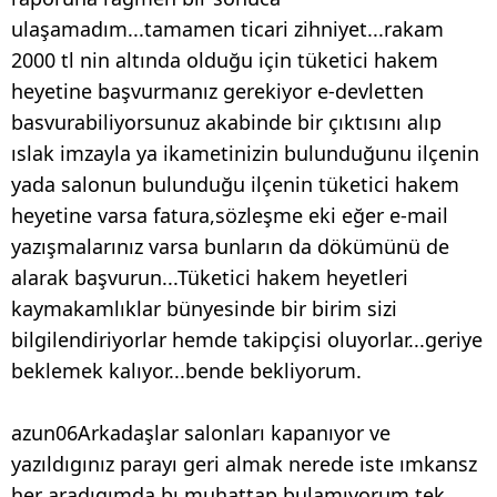
ulaşamadım...tamamen ticari zihniyet...rakam
2000 tl nin altında olduğu için tüketici hakem
heyetine başvurmanız gerekiyor e-devletten
basvurabiliyorsunuz akabinde bir çıktısını alıp
ıslak imzayla ya ikametinizin bulunduğunu ilçenin
yada salonun bulunduğu ilçenin tüketici hakem
heyetine varsa fatura,sözleşme eki eğer e-mail
yazışmalarınız varsa bunların da dökümünü de
alarak başvurun...Tüketici hakem heyetleri
kaymakamlıklar bünyesinde bir birim sizi
bilgilendiriyorlar hemde takipçisi oluyorlar...geriye
beklemek kalıyor...bende bekliyorum.
azun06Arkadaşlar salonları kapanıyor ve
yazıldıgınız parayı geri almak nerede iste ımkansz
her aradıgımda bı muhattap bulamıyorum tek