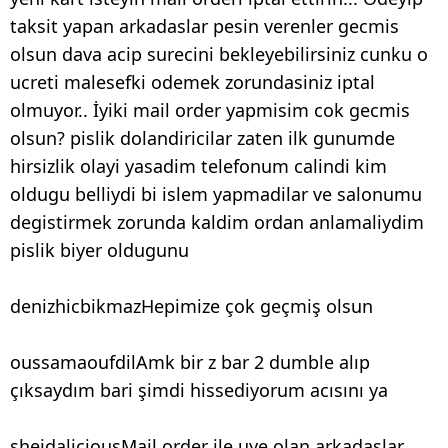
taksit yapan arkadaslar pesin verenler gecmis
olsun dava acip surecini bekleyebilirsiniz cunku o
ucreti malesefki odemek zorundasiniz iptal
olmuyor.. İyiki mail order yapmisim cok gecmis
olsun? pislik dolandiricilar zaten ilk gunumde
hirsizlik olayi yasadim telefonum calindi kim
oldugu belliydi bi islem yapmadilar ve salonumu
degistirmek zorunda kaldim ordan anlamaliydim
pislik biyer oldugunu
denizhicbikmazHepimize çok geçmiş olsun
oussamaoufdilAmk bir z bar 2 dumble alıp
çıksaydım bari şimdi hissediyorum acısını ya
sheidaliciousMail order ile uye olan arkadaslar,