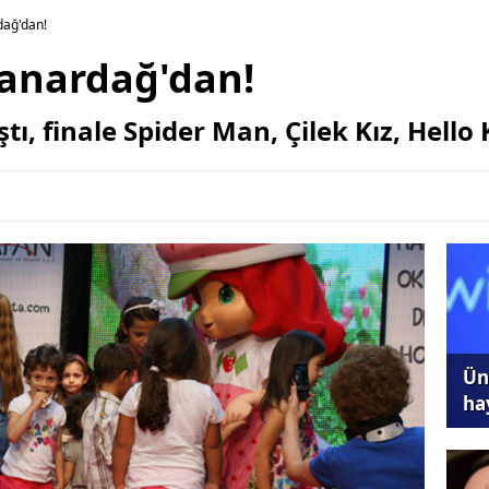
dağ'dan!
Yanardağ'dan!
ı, finale Spider Man, Çilek Kız, Hello K
Ünl
ha