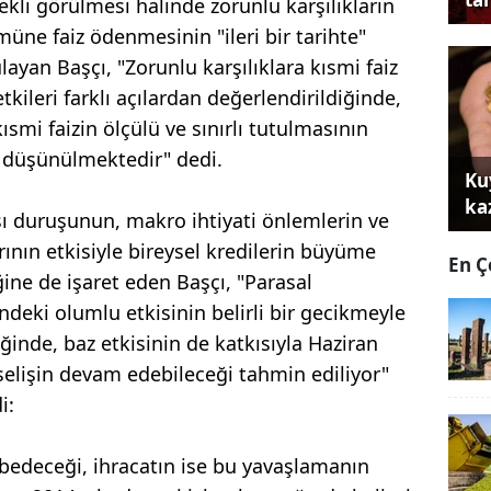
kli görülmesi halinde zorunlu karşılıkların
müne faiz ödenmesinin "ileri bir tarihte"
ayan Başçı, "Zorunlu karşılıklara kısmi faiz
ileri farklı açılardan değerlendirildiğinde,
ısmi faizin ölçülü ve sınırlı tutulmasının
i düşünülmektedir" dedi.
Ku
ka
ı duruşunun, makro ihtiyati önlemlerin ve
ının etkisiyle bireysel kredilerin büyüme
En Ç
ine de işaret eden Başçı, "Parasal
ndeki olumlu etkisinin belirli bir gecikmeyle
ğinde, baz etkisinin de katkısıyla Haziran
elişin devam edebileceği tahmin ediliyor"
i:
aybedeceği, ihracatın ise bu yavaşlamanın