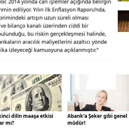
or. 2014 yılında cari işlemler açığında belirgin
hmin ediliyor. Yılın ilk Enflasyon Raporu’nda,
 primindeki artışın uzun süreli olması
 bilanço kanalı üzerinden ciddi bir
bulunduğu, bu riskin gerçekleşmesi halinde,
nkaların aracılık maliyetlerini azaltıcı yönde
tika izleyeceği kamuoyuna açıklanmıştır."
kinci dilin maaşa etkisi
Abank'a Şeker gibi genel
ar mı?
müdür!