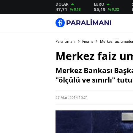
DOLAR
EURO
47,71
55,19
% 0,18
% 0,32
Para Limanı
Finans
Merkez faiz umudun
Merkez faiz u
Merkez Bankası Başkan
"ölçülü ve sınırlı" tut
27 Mart 2014 15:21