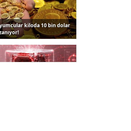
yumcular kiloda 10 bin dolar
zanıyor!
ldız Holding’den yapay zeka
rişimlerine açık inovasyon
rısı