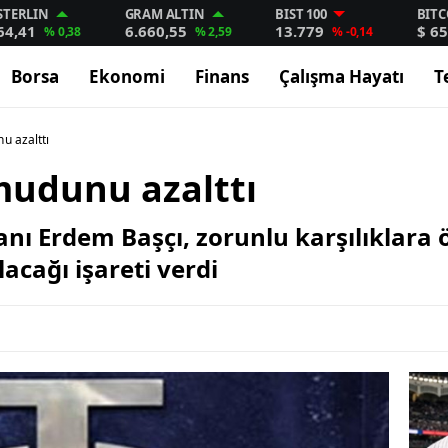
STERLIN
GRAM ALTIN
BIST 100
BITC
64,41
6.660,55
13.779
$ 65
% 0,38
% 2,59
% -0,14
Borsa
Ekonomi
Finans
Çalışma Hayatı
T
u azalttı
mudunu azalttı
ı Erdem Başçı, zorunlu karşılıklara 
ulacağı işareti verdi