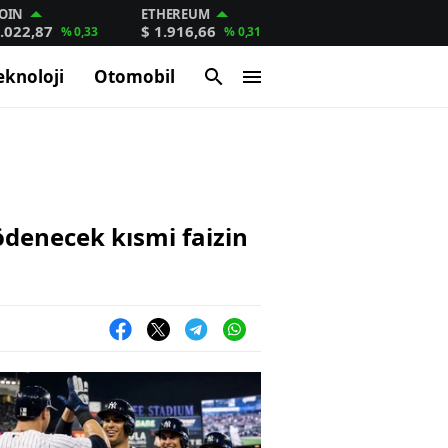
OIN
ETHEREUM
.022,87
$ 1.916,66
% 0,33
% 0,31
eknoloji
Otomobil
ödenecek kısmi faizin