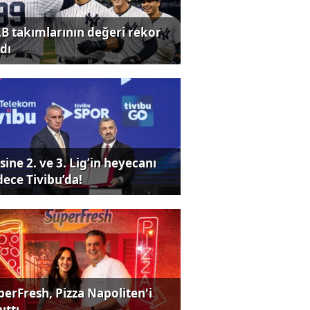
B takımlarının değeri rekor
dı
sine 2. ve 3. Lig’in heyecanı
dece Tivibu’da!
perFresh, Pizza Napoliten'i
ıttı