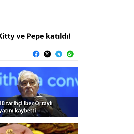
itty ve Pepe katıldı!
ü tarihçi lber Ortaylı
yatını kaybetti