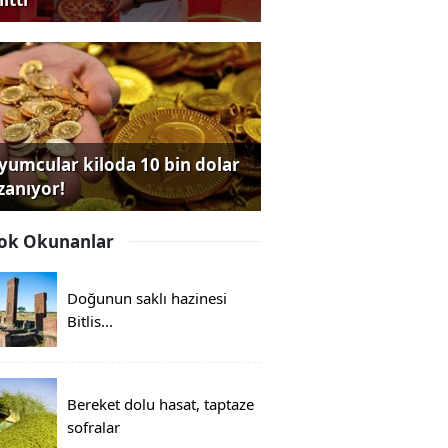
yumcular kiloda 10 bin dolar
zanıyor!
ok Okunanlar
Doğunun saklı hazinesi
Bitlis...
Bereket dolu hasat, taptaze
sofralar