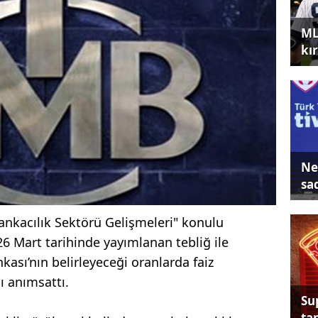
ML
kır
Ne
sa
ankacılık Sektörü Gelişmeleri" konulu
 Mart tarihinde yayımlanan tebliğ ile
kası’nın belirleyeceği oranlarda faiz
ı anımsattı.
Su
tan