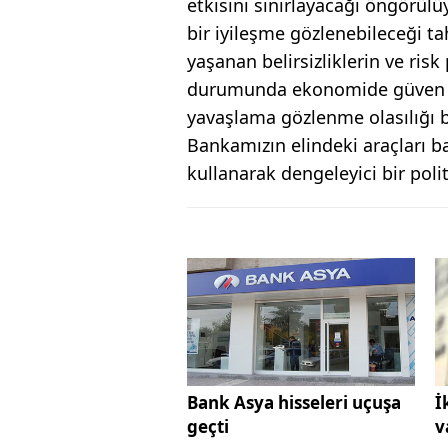
etkisini sınırlayacağı öngörülüy
bir iyileşme gözlenebileceği ta
yaşanan belirsizliklerin ve risk
durumunda ekonomide güven ve
yavaşlama gözlenme olasılığı 
Bankamızın elindeki araçları ba
kullanarak dengeleyici bir poli
Bank Asya hisseleri uçuşa
İ
geçti
v