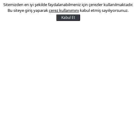
Sitemizden en iyi şekilde faydalanabilmeniz için çerezler kullanılmaktadır.
Dolara Mehmet Şimşek freni
Bu siteye giriş yaparak
çerez kullanımını
kabul etmiş sayılıyorsunuz.
Kabul Et
Başbakan Yardımcısı Mehmet Şimşek, yeni
kabinede yer almasıyla 3 liranın üzerinde
seyreden dolar hızla gerileyerek, 2.97
seviyesine indi.
24 Mayıs 2016 12:11