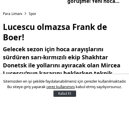
görüşme! Yeni hoca...
Para Limanı
Spor
Lucescu olmazsa Frank de
Boer!
Gelecek sezon için hoca arayışlarını
sürdüren sarı-kırmızılı ekip Shakhtar
Donetsk ile yollarını ayıracak olan Mircea
Lucescu’nun kararını beklerken teknik
direktör havuzuna sürpriz bir isim olan
Sitemizden en iyi şekilde faydalanabilmeniz için çerezler kullanılmaktadır.
Bu siteye giriş yaparak
çerez kullanımını
kabul etmiş sayılıyorsunuz.
Frank de Boer’i de kattı
Kabul Et
13 Mayıs 2016 08:36