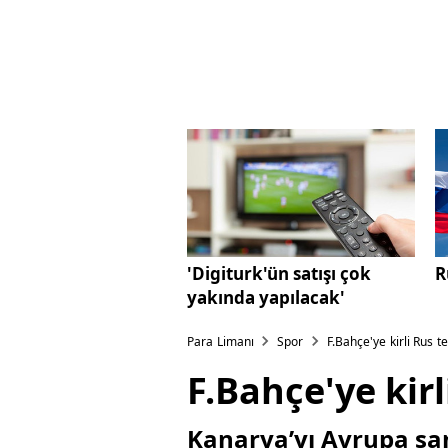
'Digiturk'ün satışı çok
R
yakında yapılacak'
Para Limanı
Spor
F.Bahçe'ye kirli Rus te
F.Bahçe'ye kirl
Kanarya’yı Avrupa şa