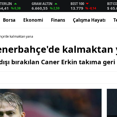
STERLIN
GRAM ALTIN
BIST 100
BITC
64,41
6.660,55
13.779
$ 65
% 0,38
% 2,59
% -0,14
Borsa
Ekonomi
Finans
Çalışma Hayatı
T
hçe'de kalmaktan yana
Fenerbahçe'de kalmaktan
ışı bırakılan Caner Erkin takıma ger