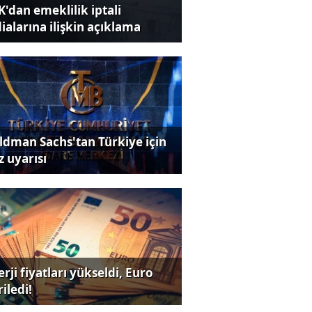
K'dan emeklilik iptali
dialarına ilişkin açıklama
ldman Sachs'tan Türkiye için
z uyarısı
rji fiyatları yükseldi, Euro
iledi!