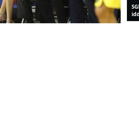
SG
id
 Moskova karşısında 21 sayı geriden tarih
ahçe, özellikle maçın son anları ve uzatma
mir Javor olmak üzere hakemlerin düdüklerine
an kararların arkasındaki detaylar da ortaya
Ün
sk
oynadığı VTB Ligi'nde düdük çalan Javor'un
retleri uyandırdı. Asıl ilginç olan olay ise
ı. Fenerbahçeli Kalinic'in bir pozisyon
k üstüne gelmesi sırasında onu sertçe iten
n CEO'su ve bir anlamda Damir Javor'un
Tü
re