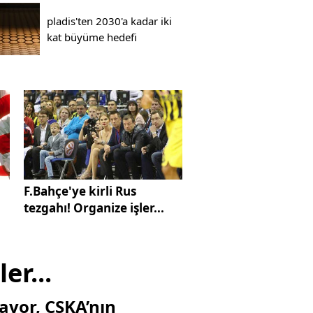
pladis'ten 2030'a kadar iki
kat büyüme hedefi
F.Bahçe'ye kirli Rus
tezgahı! Organize işler...
er...
vor, CSKA’nın