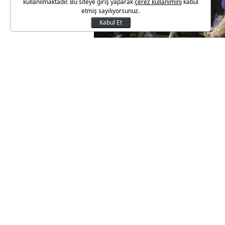
kullanılmaktadır. Bu siteye giriş yaparak
çerez kullanımını
kabul
etmiş sayılıyorsunuz.
Kabul Et
THY Avrupa Ligi finalinde CSKA
yazmanın eşiğine gelen Fenerb
dakikalarında başta Sloven Da
takılmıştı. Büyük isyana yol aç
çıkmaya başladı.
Özellikle CSKA Moskova'nın da 
bu kritik maça atanması soru işa
maçın 3. periyodunda yaşanmışt
sırasında dengesini kaybedere
Sergey Kushcenko, VTB Ligi'ni
patronu.