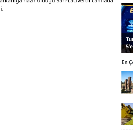
arkarlığa hazır olduğu Sarı-Lacivertli camiada
i.
Tu
5’e
En Ç