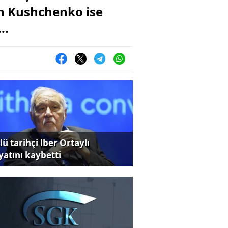
an Kushchenko ise
..
ü tarihçi lber Ortaylı
yatını kaybetti