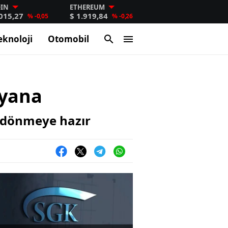
OIN
ETHEREUM
.015,27
$ 1.919,84
% -0,05
% -0,26
eknoloji
Otomobil
 yana
i dönmeye hazır