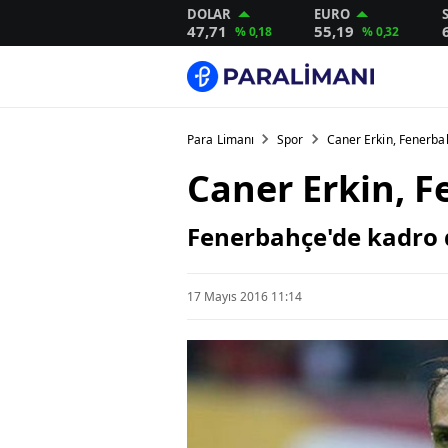
DOLAR
EURO
47,71
55,19
% 0,18
% 0,32
Para Limanı
Spor
Caner Erkin, Fenerba
Caner Erkin, 
Fenerbahçe'de kadro d
17 Mayıs 2016 11:14