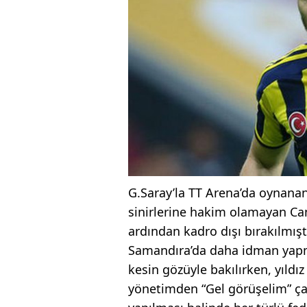
G.Saray’la TT Arena’da oynana
sinirlerine hakim olamayan Cane
ardından kadro dışı bırakılmış
Samandıra’da daha idman yapma
kesin gözüyle bakılırken, yıldı
yönetimden “Gel görüşelim” çağ