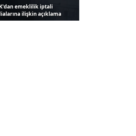
K'dan emeklilik iptali
dialarına ilişkin açıklama
lü çay markasında boya
andalı
rkiye'nin İspanya'ya ihracatı
kor kırdı