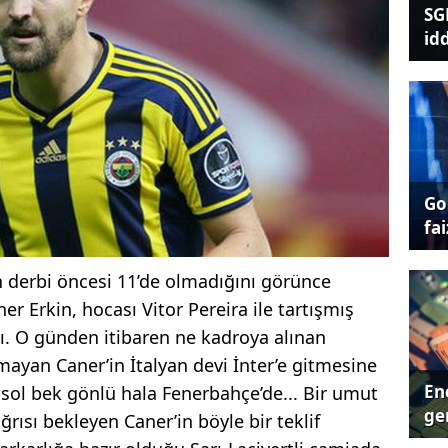
SG
id
Go
fai
n derbi öncesi 11’de olmadığını görünce
r Erkin, hocası Vitor Pereira ile tartışmış
tı. O günden itibaren ne kadroya alınan
yan Caner’in İtalyan devi İnter’e gitmesine
Ene
z sol bek gönlü hala Fenerbahçe’de... Bir umut
ger
rısı bekleyen Caner’in böyle bir teklif