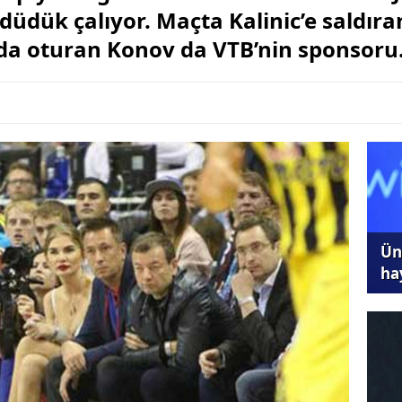
 düdük çalıyor. Maçta Kalinic’e saldır
da oturan Konov da VTB’nin sponsoru.
Ünl
ha