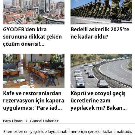
GYODER'den kira
Bedelli askerlik 2025'te
sorununa dikkat çeken
ne kadar oldu?
çözüm önerisi!
'Devletten arsa
istiyoruz'
Kafe ve restoranlardan
Köprü ve otoyol geçiş
rezervasyon için kapora
ücretlerine zam
uygulaması: 'Para iadesi
yapılacak mı? Bakan
alabilirsiniz'
Uraloğlu'ndan yanıt
Para Limanı
Güncel Haberler
Sitemizden en iyi şekilde faydalanabilmeniz için çerezler kullanılmaktadır.
Kafe ve restoranlardan