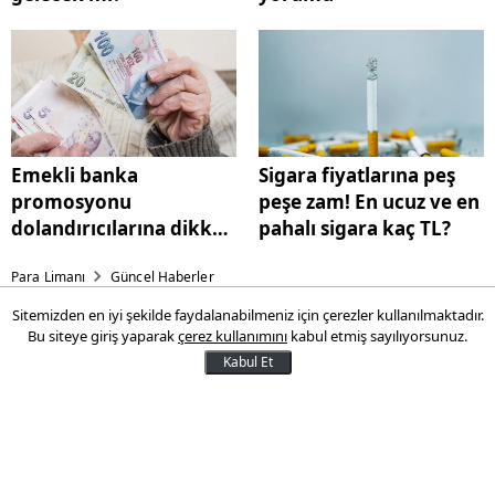
Emekli banka
Sigara fiyatlarına peş
promosyonu
peşe zam! En ucuz ve en
dolandırıcılarına dikkat!
pahalı sigara kaç TL?
Bu 2 yöntem
Para Limanı
Güncel Haberler
kullanılıyor
Sitemizden en iyi şekilde faydalanabilmeniz için çerezler kullanılmaktadır.
Sigara fiyatlarına peş peşe
Bu siteye giriş yaparak
çerez kullanımını
kabul etmiş sayılıyorsunuz.
zam! En ucuz ve en pahalı
Kabul Et
sigara kaç TL?
Geçtiğimiz günlerde 9 TL'lik sigara
zammının ardından bugün de 2 sigara