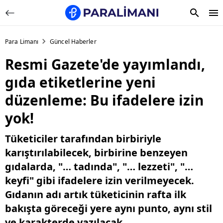
Para Limanı
Güncel Haberler
Resmi Gazete'de yayımlandı,
gıda etiketlerine yeni
düzenleme: Bu ifadelere izin
yok!
Tüketiciler tarafından birbiriyle
karıştırılabilecek, birbirine benzeyen
gıdalarda, "… tadında", "… lezzeti", "…
keyfi" gibi ifadelere izin verilmeyecek.
Gıdanın adı artık tüketicinin rafta ilk
bakışta göreceği yere aynı punto, aynı stil
ve karakterde yazılacak.