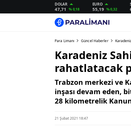
DOLAR
EURO
47,71
55,19
% 0,18
% 0,32
Para Limanı
Güncel Haberler
Karadeniz
Karadeniz Sahi
rahatlatacak 
Trabzon merkezi ve Ka
inşası devam eden, bi
28 kilometrelik Kanun
21 Şubat 2021 18:47