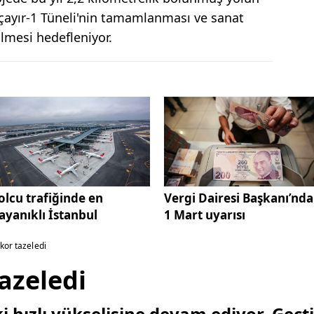
çayır-1 Tüneli'nin tamamlanması ve sanat
ilmesi hedefleniyor.
olcu trafiğinde en
Vergi Dairesi Başkanı’nd
ayanıklı İstanbul
1 Mart uyarısı
ekor tazeledi
tazeledi
 hızlı yükselişine devam ediyor. Geçt