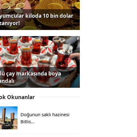
yumcular kiloda 10 bin dolar
zanıyor!
lü çay markasında boya
andalı
ok Okunanlar
Doğunun saklı hazinesi
Bitlis...