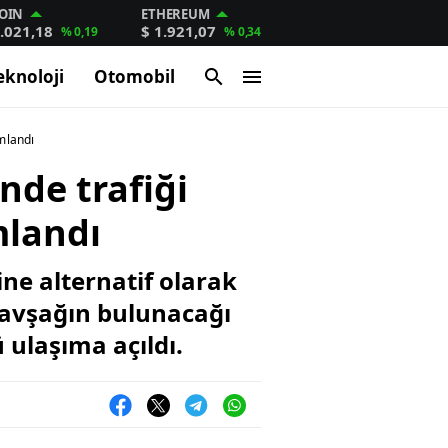
OIN
ETHEREUM
.021,18
$ 1.921,07
% 0,19
% 0,34
eknoloji
Otomobil
mlandı
nde trafiği
mlandı
ne alternatif olarak
kavşağın bulunacağı
 ulaşıma açıldı.