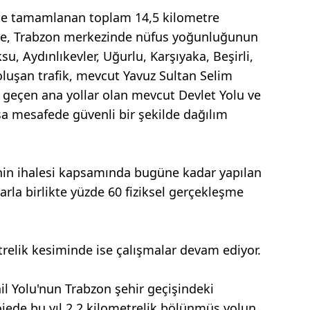
i ile tamamlanan toplam 14,5 kilometre
de, Trabzon merkezinde nüfus yoğunluğunun
, Aydınlıkevler, Uğurlu, Karşıyaka, Beşirli,
 oluşan trafik, mevcut Yavuz Sultan Selim
n geçen ana yollar olan mevcut Devlet Yolu ve
ısa mesafede güvenli bir şekilde dağılım
nin ihalesi kapsamında bugüne kadar yapılan
rla birlikte yüzde 60 fiziksel gerçekleşme
trelik kesiminde ise çalışmalar devam ediyor.
il Yolu'nun Trabzon şehir geçişindeki
jede bu yıl 2,2 kilometrelik bölünmüş yolun