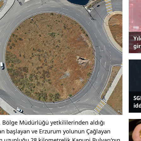
Yı
gi
çağ
SG
id
. Bölge Müdürlüğü yetkililerinden aldığı
dan başlayan ve Erzurum yolunun Çağlayan
 uzunluğu 28 kilometrelik Kanuni Bulvarı'nın