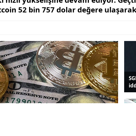
tcoin 52 bin 757 dolar değere ulaşarak
SG
id
Em