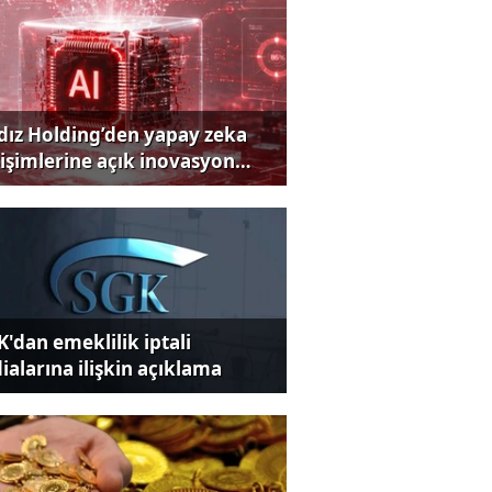
ldız Holding’den yapay zeka
rişimlerine açık inovasyon
rısı
K'dan emeklilik iptali
dialarına ilişkin açıklama