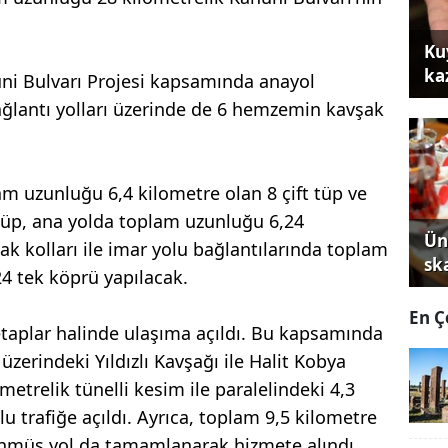
Ku
ka
uni Bulvarı Projesi kapsamında anayol
ağlantı yolları üzerinde de 6 hemzemin kavşak
am uzunluğu 6,4 kilometre olan 8 çift tüp ve
üp, ana yolda toplam uzunluğu 6,24
Ün
ak kolları ile imar yolu bağlantılarında toplam
sk
4 tek köprü yapılacak.
En Ç
aplar halinde ulaşıma açıldı. Bu kapsamında
 üzerindeki Yıldızlı Kavşağı ile Halit Kobya
metrelik tünelli kesim ile paralelindeki 4,3
 trafiğe açıldı. Ayrıca, toplam 9,5 kilometre
ünmüş yol da tamamlanarak hizmete alındı.