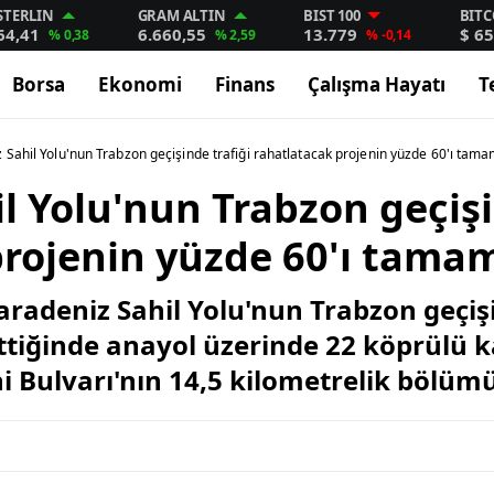
STERLIN
GRAM ALTIN
BIST 100
BITC
64,41
6.660,55
13.779
$ 65
% 0,38
% 2,59
% -0,14
Borsa
Ekonomi
Finans
Çalışma Hayatı
T
 Sahil Yolu'nun Trabzon geçişinde trafiği rahatlatacak projenin yüzde 60'ı tama
l Yolu'nun Trabzon geçişi
projenin yüzde 60'ı tama
radeniz Sahil Yolu'nun Trabzon geçişi
ttiğinde anayol üzerinde 22 köprülü 
i Bulvarı'nın 14,5 kilometrelik bölümü