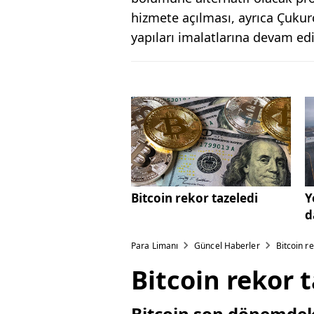
hizmete açılması, ayrıca Çukur
yapıları imalatlarına devam ed
Bitcoin rekor tazeledi
Y
d
Para Limanı
Güncel Haberler
Bitcoin r
Bitcoin rekor 
Bitcoin son dönemdeki