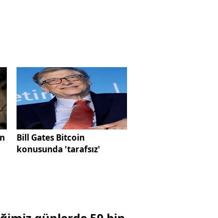
an
Bill Gates Bitcoin
konusunda 'tarafsız'
iğimiz günlerde 50 bin