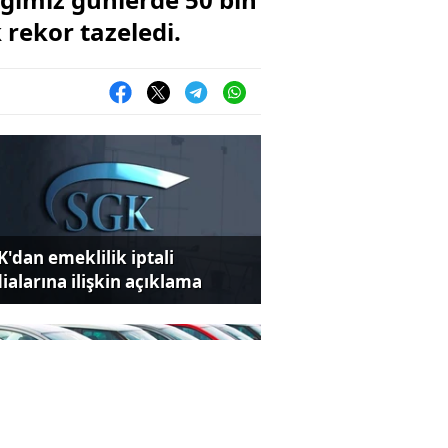
 rekor tazeledi.
K'dan emeklilik iptali
dialarına ilişkin açıklama
eklilere ÖTV'siz otomobil için