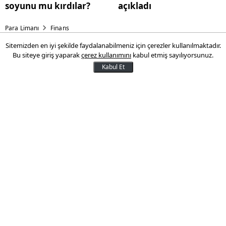
soyunu mu kırdılar?
açıkladı
Para Limanı
Finans
Sitemizden en iyi şekilde faydalanabilmeniz için çerezler kullanılmaktadır.
Almanya'nın "sözde" soykırımı
Bu siteye giriş yaparak
çerez kullanımını
kabul etmiş sayılıyorsunuz.
kabul etmesi Türkiye ile
Kabul Et
ticaretini vurur mu?
İşte Almanya ve Türkiye arasındaki ticari
ilişkinin büyüklüğü
02 Haziran 2016 16:13